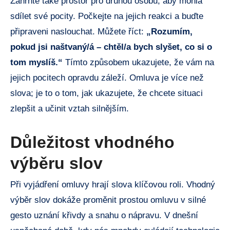
Zahrňte také prostor pro druhou osobu, aby mohla
sdílet své pocity. ⁤Počkejte na jejich reakci a buďte
připraveni naslouchat. Můžete‌ říct:
„Rozumím,
pokud ​jsi naštvaný/á⁤ – chtěl/a bych slyšet, co si ⁤o
⁢tom myslíš.“
Tímto způsobem⁣ ukazujete, že ⁣vám ​na
⁢jejich pocitech⁤ opravdu záleží. Omluva je více​ než
slova; je ⁢to ‍o tom, jak ‌ukazujete, že chcete situaci
zlepšit a‌ učinit ⁣vztah silnějším.
Důležitost vhodného
výběru slov
Při vyjádření omluvy hrají slova klíčovou roli. Vhodný​
výběr⁣ slov dokáže proměnit ⁣prostou ‍omluvu v silné⁣
gesto uznání​ křivdy a snahu o nápravu.​ V dnešní