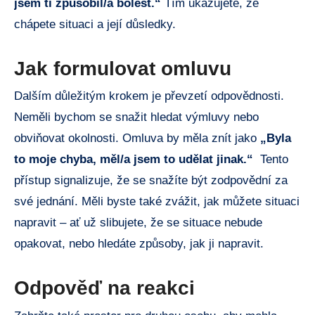
jsem ti ⁣způsobil/a bolest.“
⁣Tím ​ukazujete, že
chápete situaci a její důsledky.
Jak formulovat⁣ omluvu
Dalším důležitým krokem je převzetí odpovědnosti.
Neměli bychom se ⁣snažit hledat výmluvy ​nebo
obviňovat‍ okolnosti.⁣ Omluva ​by ​měla znít jako​
„Byla
to ⁢moje chyba, měl/a jsem to udělat jinak.“
‍ Tento
přístup signalizuje,​ že se ⁣snažíte​ být zodpovědní ⁢za
své jednání. ⁢Měli byste také⁤ zvážit, jak můžete ⁤situaci
‌napravit‍ –‌ ať už slibujete, že ⁤se situace​ nebude
opakovat, nebo hledáte způsoby,⁢ jak ji⁤ napravit.
Odpověď na reakci