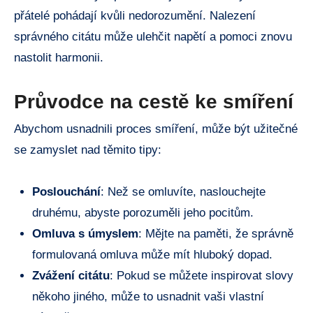
‍přátelé⁣ pohádají kvůli nedorozumění. Nalezení
správného citátu ​může ⁤ulehčit⁤ napětí a ‍pomoci⁣ znovu
nastolit harmonii.
Průvodce na⁢ cestě ke⁢ smíření
Abychom usnadnili‌ proces smíření, může být užitečné
⁣se‌ zamyslet nad těmito tipy:
Poslouchání
:⁣ Než se omluvíte,​ naslouchejte
druhému, abyste ‌porozuměli jeho pocitům.
Omluva⁤ s úmyslem
: Mějte ​na⁤ paměti, že správně
formulovaná omluva ‌může mít ⁣hluboký ⁢dopad.
Zvážení citátu
: ‍Pokud se můžete inspirovat slovy‍
někoho jiného, může⁢ to usnadnit⁣ vaši vlastní