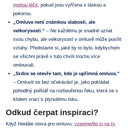
mohou léčit
, pokud jsou vyřčena s ⁢láskou a
pokorou.
„Omluva není známkou ⁢slabosti, ale
velkorysosti.“
– ‍Ne každému je snadné uznat ​
svou chybu, ale velkorysost v​ omluvě‌ může ​posílit
vztahy. ​Představte​ si,​ jaké by ⁢to bylo, kdybychom
se ⁢všichni právě ‍v tuto chvíli trochu více‌
omlouvali.
„Srdce se ‌otevře tam,‍ kde ​je upřímná‍ omluva.“
‍– ‌Omluvit se bez očekávání ‍je, jako pokládat
pohodlný polštář⁢ na rozbouřenou‍ řeku, ⁣která se ‌s
klidem‌ vrací ⁤k‌ plynulému toku.
Odkud ⁣čerpat‌ inspiraci?
Když ​hledáte slova⁢ pro ​omluvu,⁢
vzpomeňte si na ⁢ty
,