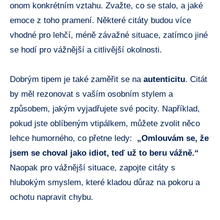
‍onom⁢ konkrétním ⁤vztahu. Zvažte, co se ‍stalo, a jaké
emoce ​z ⁣toho ‌pramení. Některé⁣ citáty⁣ budou více
vhodné ‌pro lehčí,​ méně závažné⁣ situace, zatímco ⁤jiné⁣
se hodí pro vážnější a citlivější okolnosti.
Dobrým tipem je také zaměřit se⁣ na
autenticitu
. Citát
by​ měl rezonovat ⁢s⁤ vaším osobním ‌stylem‌ a
způsobem, jakým vyjadřujete své pocity.⁢ Například,
pokud‌ jste oblíbeným vtipálkem, můžete zvolit něco
⁤lehce humorného, co přetne ⁢ledy: ⁤
„Omlouvám se, ‌že‌
jsem se‌ choval ​jako idiot, teď⁢ už‍ to beru vážně.“
Naopak ⁣pro​ vážnější situace,‌ zapojte citáty s
hlubokým smyslem, které kladou důraz ⁢na pokoru a
ochotu napravit chybu.