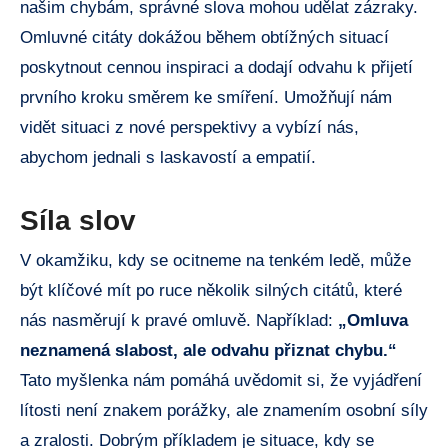
⁢našim⁣ chybám, správné‍ slova mohou udělat zázraky.
⁢Omluvné citáty dokážou během obtížných ⁣situací⁤
poskytnout cennou inspiraci a dodají odvahu k přijetí‌
prvního kroku směrem ⁢ke ⁢smíření. Umožňují⁤ nám
⁤vidět situaci z nové ‌perspektivy a‍ vybízí ⁢nás,
abychom jednali s laskavostí ​a empatií.
Síla slov
V okamžiku, kdy se ‍ocitneme na tenkém ‍ledě, může
⁣být klíčové mít po⁣ ruce několik silných citátů, které
nás nasměrují k pravé ⁤omluvě. Například:
„Omluva
neznamená⁣ slabost, ale odvahu přiznat ⁤chybu.“
Tato myšlenka nám pomáhá uvědomit si, že vyjádření ​
lítosti není znakem ‌porážky, ⁢ale ⁤znamením osobní síly
a zralosti. ⁢Dobrým⁤ příkladem⁤ je situace,⁢ kdy ‍se