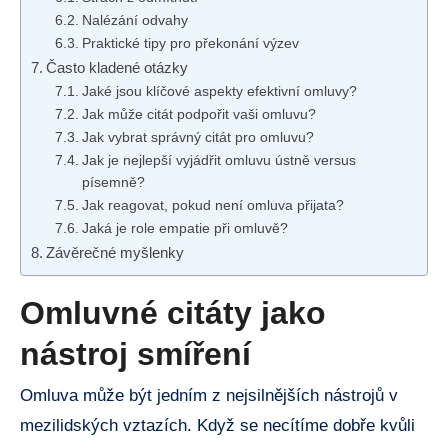
Nalézání⁢ odvahy
Praktické tipy pro překonání výzev
Často‍ kladené otázky
Jaké jsou klíčové aspekty efektivní⁤ omluvy?
Jak může citát ⁣podpořit vaši omluvu?
Jak vybrat⁢ správný⁤ citát pro ⁢omluvu?
Jak ​je nejlepší ⁢vyjádřit omluvu ústně versus⁢
písemně?
Jak reagovat, pokud ⁤není omluva‍ přijata?
Jaká je role empatie‌ při omluvě?
Závěrečné myšlenky
Omluvné citáty jako
nástroj ‌smíření
Omluva⁣ může​ být jedním z nejsilnějších ‍nástrojů v
mezilidských vztazích. Když se​ necítíme dobře⁣ kvůli