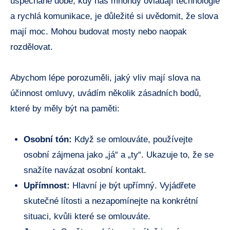
uspěchané době, kdy nás mnohdy ovládají technologie
a rychlá komunikace,⁤ je důležité ‍si uvědomit, že slova
mají moc. Mohou budovat‌ mosty nebo naopak
rozdělovat.
Abychom‍ lépe porozuměli, jaký vliv mají slova na
účinnost ​omluvy, ⁢uvádím‍ několik zásadních⁣ bodů,
které​ by měly být na paměti:
Osobní ⁣tón:
Když se‍ omlouváte, používejte
osobní zájmena jako „já“ a „ty“. Ukazuje to, ​že se
snažíte ‍navázat osobní ​kontakt.
Upřímnost:
Hlavní je být upřímný. ​Vyjádřete
skutečné lítosti⁢ a ​nezapomínejte na konkrétní
situaci, kvůli které ‌se omlouváte.