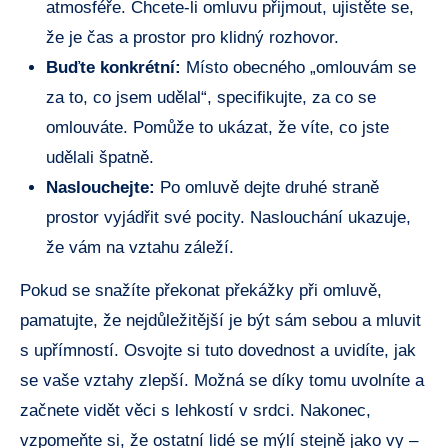
atmosféře. Chcete-li‌ omluvu ⁢přijmout, ujistěte‍ se,
že je čas a prostor pro klidný ​rozhovor.
Buďte konkrétní:
Místo obecného „omlouvám ⁤se‍
za to, co⁢ jsem udělal“, specifikujte, za co se​
omlouváte. Pomůže to ⁤ukázat, že víte,⁣ co⁣ jste
udělali špatně.
Naslouchejte:
‌Po omluvě dejte druhé straně‍
prostor⁢ vyjádřit⁤ své ​pocity. Naslouchání ukazuje,
že vám na ‍vztahu⁤ záleží.
Pokud ‌se snažíte překonat překážky⁢ při⁤ omluvě,
‍pamatujte, že nejdůležitější⁢ je být⁣ sám sebou a mluvit
⁣s upřímností.‍ Osvojte si‍ tuto dovednost a uvidíte, jak
⁢se vaše vztahy zlepší. Možná se díky tomu ‍uvolníte a
začnete vidět věci s ⁤lehkostí v srdci. Nakonec,
vzpomeňte si, že ostatní lidé se⁤ mýlí stejně⁢ jako vy⁢ –