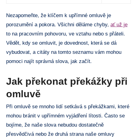
Nezapomeňte, že‌ klíčem k upřímné omluvě ⁣je
porozumění ​a‌ pokora. Všichni děláme chyby,
ať už‌ je
⁤to na⁢ pracovním pohovoru, ‌ve vztahu nebo s přáteli.
Vědět,⁢ kdy se omluvit, je dovednost, ‍která se dá
vybudovat,⁣ a citáty na tomto seznamu vám mohou​
pomoci najít správná slova, ‍jak začít.
Jak ⁣překonat překážky při
⁣omluvě
Při omluvě se mnoho ⁢lidí setkává s překážkami, které
mohou ⁢bránit v upřímném vyjádření lítosti. Často ⁤se
⁢bojíme, že ⁣naše slova⁢ nebudou dostatečně
přesvědčivá ⁢nebo že druhá strana ​naše‍ omluvy