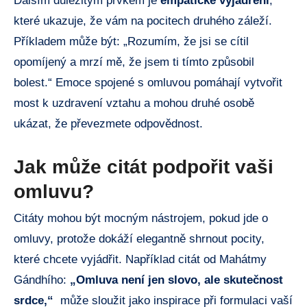
Dalším důležitým prvkem​ je
empatické⁣ vyjádření
,
které​ ukazuje, že ‍vám na pocitech druhého záleží.
Příkladem může být:⁤ „Rozumím, že ⁢jsi se‍ cítil⁤
opomíjený a mrzí ​mě, že jsem ti tímto⁣ způsobil
bolest.“ Emoce ⁢spojené ⁣s omluvou pomáhají​ vytvořit
⁤most‍ k uzdravení vztahu a mohou⁣ druhé osobě
ukázat, že převezmete odpovědnost.
Jak může citát ⁣podpořit vaši
omluvu?
Citáty mohou být mocným nástrojem, pokud jde o
omluvy,‍ protože dokáží elegantně shrnout pocity,
které chcete vyjádřit. Například‍ citát‍ od ⁢Mahátmy
Gándhího:
„Omluva není⁢ jen slovo,‌ ale skutečnost
srdce,“
​ může sloužit jako inspirace při⁤ formulaci vaší