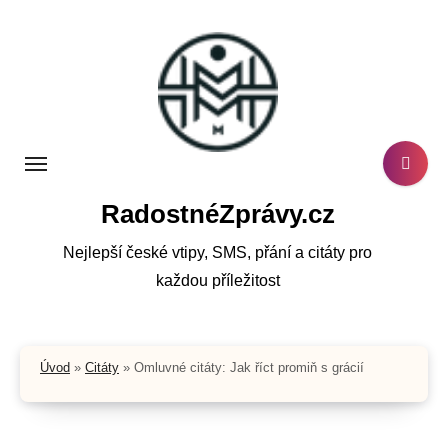
Skip
to
content
RadostnéZprávy.cz
Nejlepší české vtipy, SMS, přání a citáty pro
každou příležitost
Úvod
»
Citáty
»
Omluvné citáty: Jak říct promiň s grácií