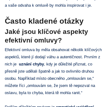
a vaše odvaha⁣ k‌ omluvě by mohla inspirovat i ​je.
Často‍ kladené otázky
Jaké jsou klíčové aspekty
efektivní⁤ omluvy?
Efektivní omluva by měla ⁣obsahovat několik⁣ klíčových
aspektů, které jí ‌dodají váhu a autentičnost.⁢ Prvním z
nich⁣ je ​
uznání ​chyby
, ⁢kdy ​je důležité přiznat, ‌co
‌přesně jste udělali špatně a jak to ovlivnilo druhou
⁤osobu. Například ⁤místo obecného „omlouvám se,“
můžete⁢ říci „omlouvám⁣ se,⁣ že jsem tě ‍nepozval na
oslavu, byla⁢ to chyba,‌ která tě mohla⁤ ranit.“