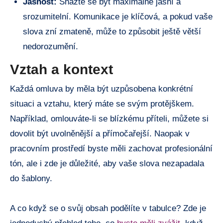
Jasnost:
Snažte se být maximálně jasní ⁤a
srozumitelní. Komunikace je⁢ klíčová, a pokud vaše
‍slova zní zmateně, ⁢může‍ to způsobit ‍ještě‌ větší
nedorozumění.
Vztah a⁢ kontext
Každá omluva⁢ by měla⁣ být uzpůsobena​ konkrétní⁣
situaci a vztahu, který máte ‍se ‍svým protějškem.⁤
Například, omlouváte-li se blízkému příteli,⁢ můžete si⁤
dovolit být uvolněnější a⁣ přímočařejší. Naopak ‍v⁤
pracovním prostředí byste měli zachovat profesionální
tón, ale i zde je⁤ důležité, aby vaše slova ‍nezapadala
do šablony.
A co‍ když⁣ se o svůj obsah podělíte​ v tabulce? Zde je