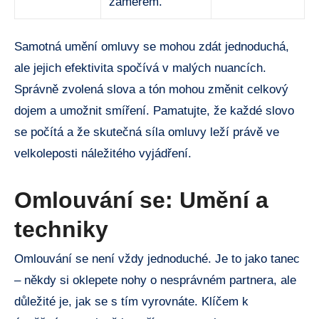
záměrem.“
Samotná umění omluvy se mohou ‌zdát ⁢jednoduchá,‌
ale ⁤jejich efektivita spočívá v malých⁢ nuancích.
Správně‌ zvolená ⁤slova a⁢ tón mohou změnit⁣ celkový
⁤dojem a umožnit ⁣smíření.⁢ Pamatujte, že každé slovo
⁣se počítá a že skutečná síla omluvy leží právě​ ve
velkoleposti⁣ náležitého vyjádření.
Omlouvání se:⁣ Umění⁣ a
techniky
Omlouvání se ‍není vždy jednoduché.​ Je ⁢to jako tanec
– někdy si oklepete nohy ⁢o⁢ nesprávném partnera, ale​
důležité je,​ jak se s tím vyrovnáte. Klíčem k