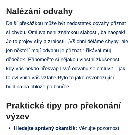
Nalézání⁢ odvahy
Další překážkou může‍ být nedostatek odvahy⁤ přiznat
si chybu. Omluva není ​známkou slabosti, ba​ naopak!
⁢Je to projev ​síly a zralosti. „Všichni děláme chyby, ale
jen někteří mají odvahu je přiznat,“ říkával ⁤můj
dědeček. ‍Připomeňte si nějakou vlastní zkušenost, ​
kdy vás‍ někdo překvapil ⁢své odvahu ⁢se omluvit ⁢– jak
to ovlivnilo váš vztah? Bylo to jako osvobozující‍
bublina ⁣na​ obloze po bouřce.
Praktické tipy pro překonání
výzev
Hledejte správný okamžik:
Věnujte pozornost