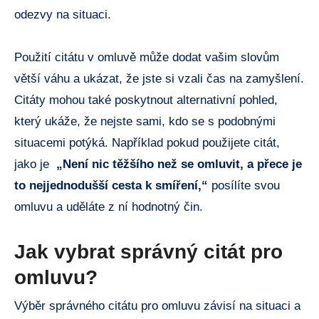
odezvy​ na situaci.
Použití​ citátu v omluvě může dodat vašim slovům
⁢větší váhu a ukázat, že jste si vzali čas na zamyšlení.
Citáty mohou také ‌poskytnout alternativní‍ pohled,
který ​ukáže,​ že nejste sami, kdo se⁣ s podobnými
situacemi potýká. ⁤Například pokud použijete ​citát,
jako je ⁢
„Není nic těžšího⁤ než se omluvit, a ⁣přece ⁣je
to nejjednodušší cesta ​k smíření,“
posílíte svou
omluvu a uděláte z⁣ ní ⁤hodnotný čin.
Jak vybrat⁢ správný⁤ citát pro
⁢omluvu?
Výběr ⁣správného citátu pro⁣ omluvu závisí na situaci a