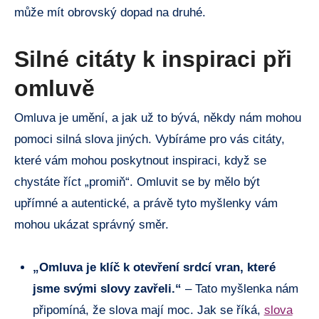
může mít obrovský dopad ⁣na ⁢druhé.
Silné citáty‌ k​ inspiraci při
omluvě
Omluva je umění, a⁣ jak už to bývá, někdy nám mohou
pomoci ‍silná slova jiných. Vybíráme pro‍ vás citáty,
které​ vám mohou poskytnout inspiraci, když se
chystáte říct „promiň“. ​Omluvit ⁣se by mělo být
upřímné a autentické, a právě ⁤tyto myšlenky⁢ vám
mohou ukázat⁤ správný směr.
„Omluva je klíč k⁣ otevření srdcí ⁤vran, které⁣
jsme​ svými slovy zavřeli.“
⁣– ​Tato ⁣myšlenka nám
připomíná, že ​slova mají moc. Jak⁣ se ⁢říká,‌
slova