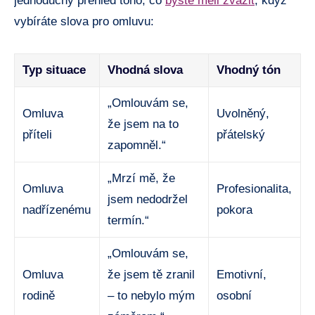
jednoduchý‍ přehled toho, co ‍
byste měli zvážit
, když
vybíráte⁢ slova ⁢pro omluvu:
Typ situace
Vhodná ‌slova
Vhodný⁤ tón
„Omlouvám ⁣se,
Omluva​
Uvolněný,
‍že ⁣jsem na to
příteli
přátelský
⁣zapomněl.“
„Mrzí mě, že
Omluva
Profesionalita,
jsem nedodržel‌
nadřízenému
pokora
termín.“
„Omlouvám se, ​
Omluva
že‍ jsem‌ tě zranil ​
Emotivní,
rodině
– to ⁢nebylo⁣ mým
osobní