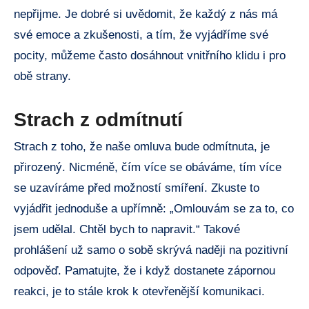
nepřijme. Je ⁣dobré si ​uvědomit, že každý z nás ⁢má
své emoce a zkušenosti, a ⁢tím, že vyjádříme ​své
pocity, můžeme ⁣často dosáhnout‌ vnitřního klidu ​i pro
⁤obě⁣ strany.
Strach z‌ odmítnutí
Strach‍ z toho, že ‍naše omluva bude odmítnuta, je
⁣přirozený. Nicméně, čím více se obáváme, tím více
se uzavíráme před⁢ možností​ smíření. Zkuste to⁢
vyjádřit jednoduše a upřímně: „Omlouvám se za ‍to, co
jsem udělal. Chtěl bych⁢ to ‌napravit.“ Takové
prohlášení už ⁣samo o sobě skrývá naději na ⁣pozitivní
odpověď. Pamatujte, že i když dostanete zápornou
reakci, ⁤je to stále​ krok k otevřenější komunikaci.