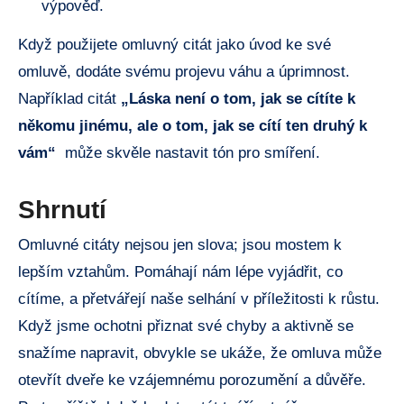
výpověď.
Když použijete omluvný citát⁣ jako úvod ke ⁢své
omluvě, dodáte svému projevu váhu a úprimnost.
Například citát
„Láska není ⁤o ‌tom, jak se ⁤cítíte k
⁣někomu ​jinému, ale‍ o tom, jak se ‌cítí ten druhý k
vám“
⁣ může skvěle nastavit tón ⁣pro smíření.
Shrnutí
Omluvné citáty nejsou jen slova; jsou mostem k
lepším vztahům. Pomáhají nám⁣ lépe vyjádřit, co
cítíme, a ​přetvářejí naše selhání v příležitosti k růstu.
Když​ jsme ochotni přiznat své chyby​ a⁢ aktivně se ​
snažíme napravit, obvykle‌ se ⁤ukáže, ‌že ⁤omluva může ​
otevřít dveře ke vzájemnému porozumění‍ a důvěře.