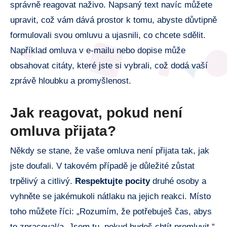
správně reagovat naživo. Napsaný ​text⁤ navíc‍ můžete
upravit,⁢ což vám⁢ dává ‌prostor k tomu, abyste ​důvtipně
formulovali⁣ svou omluvu a ujasnili, co chcete ⁤sdělit.
Například‌ omluva v e-mailu⁤ nebo dopise může
obsahovat citáty, které jste si vybrali, což dodá vaší⁤
zprávě hloubku‌ a ‌promyšlenost.
Jak reagovat, pokud ⁤není
omluva‍ přijata?
Někdy ⁢se stane,‍ že⁢ vaše omluva ⁣není přijata tak, jak
jste doufali. V takovém případě ⁤je důležité zůstat
⁤trpělivý a citlivý.
Respektujte⁤ pocity
druhé osoby a
vyhněte se jakémukoli nátlaku⁣ na jejich ⁤reakci. Místo
toho můžete​ říci: „Rozumím, že potřebuješ ⁣čas, abys
to zpracoval/a. Jsem tu, pokud budeš chtít ‍promluvit.“