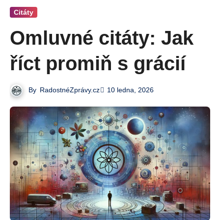
Citáty
Omluvné citáty: Jak
říct promiň s grácií
By
RadostnéZprávy.cz
10 ledna, 2026