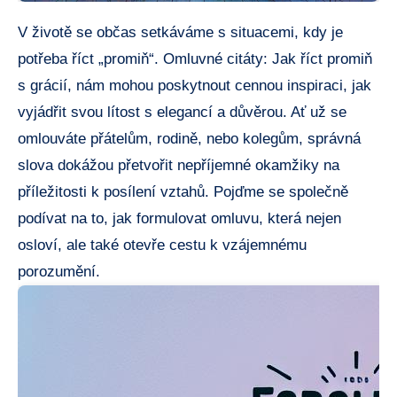
V životě ‌se občas setkáváme s situacemi, kdy⁢ je
potřeba ​říct „promiň“. Omluvné citáty: Jak⁣ říct promiň
⁣s grácií, nám mohou ​poskytnout cennou inspiraci,⁣ jak
vyjádřit svou lítost s elegancí a důvěrou. Ať už se
omlouváte‌ přátelům, rodině, nebo kolegům, správná
slova⁢ dokážou‍ přetvořit nepříjemné okamžiky na ​
příležitosti ⁤k posílení ​vztahů.‍ Pojďme ⁣se společně
podívat na to, jak formulovat omluvu, ‌která nejen
osloví,⁢ ale také otevře cestu ⁣k vzájemnému⁢
porozumění.