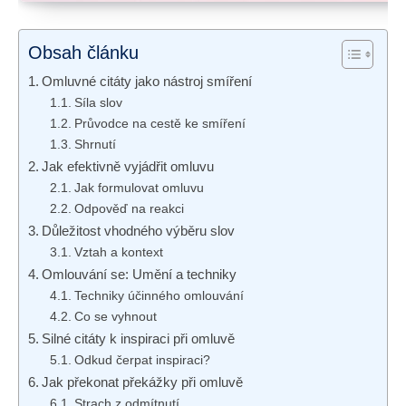
Obsah článku
Omluvné citáty jako nástroj ‌smíření
Síla slov
Průvodce na⁢ cestě ke⁢ smíření
Shrnutí
Jak efektivně vyjádřit omluvu
Jak formulovat⁣ omluvu
Odpověď na reakci
Důležitost vhodného výběru slov
Vztah a⁢ kontext
Omlouvání se:⁣ Umění⁣ a techniky
Techniky účinného omlouvání
Co se vyhnout
Silné citáty‌ k​ inspiraci při omluvě
Odkud ⁣čerpat‌ inspiraci?
Jak ⁣překonat překážky při ⁣omluvě
Strach z‌ odmítnutí