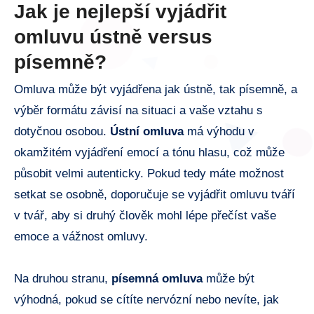
Jak ​je nejlepší ⁢vyjádřit
omluvu ústně versus⁢
písemně?
Omluva může ‍být vyjádřena jak‍ ústně, tak písemně, a
výběr formátu závisí ⁣na ‍situaci a vaše vztahu ⁢s
dotyčnou ​osobou.
Ústní omluva
má výhodu v
okamžitém⁤ vyjádření emocí a tónu hlasu, což může⁢
působit velmi autenticky. Pokud tedy máte možnost
⁤setkat​ se ⁣osobně, doporučuje⁣ se vyjádřit ⁣omluvu tváří
⁤v tvář, aby si ⁣druhý člověk mohl lépe‍ přečíst ‍vaše
⁤emoce a vážnost omluvy.
Na​ druhou stranu,⁤
písemná ⁢omluva
může⁢ být
výhodná, pokud se cítíte nervózní nebo⁢ nevíte,​ jak