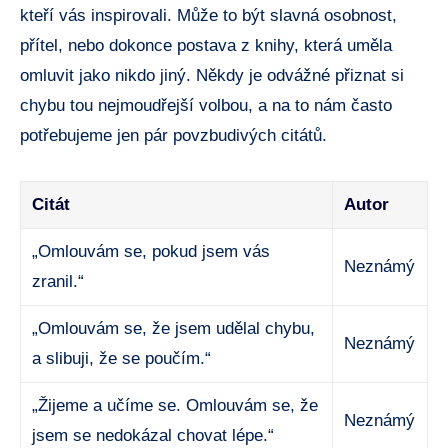
kteří vás inspirovali. ‍Může⁣ to‍ být ‍slavná osobnost,
⁣přítel, nebo dokonce​ postava z ⁣knihy, která‍ uměla⁤
omluvit jako nikdo jiný. Někdy je odvážné přiznat si
‍chybu tou‌ nejmoudřejší volbou, a na to‌ nám často‌
potřebujeme ‍jen pár povzbudivých⁣ citátů.
Citát
Autor
„Omlouvám se, pokud ​jsem⁣ vás
Neznámý
zranil.“
„Omlouvám se, že ‌jsem udělal chybu,
Neznámý
⁤a slibuji, že⁢ se ‌poučím.“
„Žijeme a učíme ‌se. Omlouvám ⁢se, ⁢že⁣
Neznámý
jsem se ⁢nedokázal chovat lépe.“