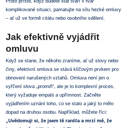
Proto příště, když​ budete stát ⁢tváří v tvář
⁣komplikované situaci, ⁢pamatujte na‍ sílu ⁤hezké omluvy
– ať ​už ve formě citátu nebo osobního sdělení.
Jak efektivně vyjádřit
omluvu
Když ‍se stane,⁣ že⁣ někoho zraníme,‌ ať​ už ⁤slovy nebo⁣
činy, efektivní omluva se ‌stává klíčovým prvkem⁢ pro
obnovení narušených vztahů.​ Omluva není‌ jen⁤ o
vyřčení slova „promiň“, ale​ je ⁣to komplexní proces,
‌který vyžaduje ‍empatii a upřímnost. Začněte
vyjádřením uznání toho, co se stalo a jaký ⁤to ⁣mělo ​
dopad ‍na druhou osobu. Například, ‌můžete říci:
„Uvědomuji⁣ si, že jsem tě ranil/a a mrzí mě, že