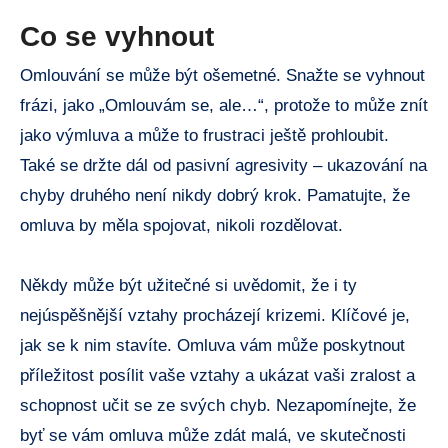
Co se vyhnout
Omlouvání se může být ošemetné. Snažte ​se⁢ vyhnout‍
frázi,​ jako „Omlouvám se, ale…“, ⁤protože ⁤to může znít
jako výmluva a může ⁤to⁣ frustraci ještě ‍prohloubit.
Také se držte dál od pasivní agresivity – ukazování na
chyby druhého není nikdy dobrý ‌krok. Pamatujte, že
omluva⁤ by měla​ spojovat, nikoli rozdělovat.
Někdy může⁤ být užitečné si ⁤uvědomit, že i ty
nejúspěšnější vztahy procházejí krizemi. Klíčové je,
jak⁣ se k ⁢nim stavíte.⁣ Omluva vám může poskytnout⁣
příležitost posílit vaše vztahy a ukázat vaši​ zralost ‍a
schopnost ⁣učit se‍ ze svých ⁣chyb. Nezapomínejte, že​
byť se vám ⁢omluva může​ zdát malá, ve skutečnosti‍