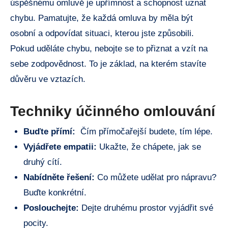
úspěšnému omluvě‍ je ‌upřímnost⁢ a ⁢schopnost uznat
chybu. Pamatujte, že každá omluva by ⁣měla​ být
osobní a odpovídat⁣ situaci, kterou ⁣jste‌ způsobili.
⁢Pokud uděláte chybu,‍ nebojte ⁣se⁤ to přiznat a​ vzít na
⁢sebe zodpovědnost.‌ To ⁤je⁤ základ,​ na kterém stavíte⁢
důvěru ve⁢ vztazích.
Techniky účinného omlouvání
Buďte přímí:
⁣ Čím přímočařejší ⁣budete, ‌tím lépe.
Vyjádřete‍ empatii:
Ukažte, že chápete, jak se
druhý cítí.
Nabídněte řešení:
Co můžete udělat pro nápravu?
Buďte konkrétní.
Poslouchejte:
Dejte ‍druhému⁤ prostor vyjádřit své
pocity.