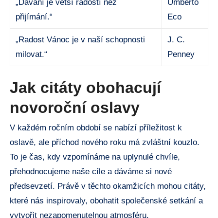
„Dávání je větší radostí než
Umberto
přijímání.“
Eco
„Radost Vánoc je v naší schopnosti
J. C.
milovat.“
Penney
Jak citáty obohacují
novoroční oslavy
V každém ročním období se nabízí příležitost k
oslavě, ale příchod nového roku má zvláštní kouzlo.
To je čas, kdy vzpomínáme na uplynulé chvíle,
přehodnocujeme naše cíle a dáváme si nové
předsevzetí. Právě v těchto okamžicích mohou citáty,
které nás inspirovaly, obohatit společenské setkání a
vytvořit nezapomenutelnou atmosféru.