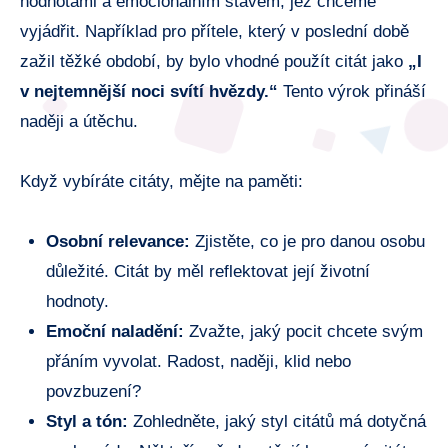
hodnotami a emocionálním stavem, jež chceme
vyjádřit. Například pro přítele, který v poslední době
zažil těžké období, by bylo vhodné použít citát jako
„I
v nejtemnější noci svítí hvězdy.“
Tento výrok přináší
naději a útěchu.
Když vybíráte citáty, mějte na paměti:
Osobní relevance:
Zjistěte, co je pro danou osobu
důležité. Citát by měl reflektovat její životní
hodnoty.
Emoční naladění:
Zvažte, jaký pocit chcete svým
přáním vyvolat. Radost, naději, klid nebo
povzbuzení?
Styl a tón:
Zohledněte, jaký styl citátů má dotyčná