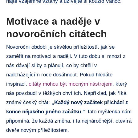
hájte vzájemné vztahy a užívejte si kouzlo Vánoc.
Motivace a naděje v
novoročních citátech
Novoroční období je skvělou příležitostí, jak se
zaměřit na motivaci a naději. V tuto dobu si mnozí z
nás dávají sliby a plánují, co by chtěli v
nadcházejícím roce dosáhnout. Pokud hledáte
inspiraci,
citáty mohou být mocným nástrojem
, který
nás povzbudí v těžkých chvílích. Například, jak říká
známý český citát:
„Každý nový začátek přichází z
konce nějakého jiného začátku.“
Tato myšlenka nám
připomíná, že každá změna, i ta nejnáročnější, otevírá
dveře novým příležitostem.