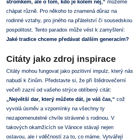
stromkem, ale o tom, kdo je kolem něj,“
můžeme
chápat různě. Pro někoho to znamená důraz na
rodinné vztahy, pro jiného na přátelství či sousedskou
pospolitost. Tento paradox může vést k zamyšlení:
Jaké tradice chceme předávat dalším generacím?
Citáty jako zdroj inspirace
Citáty mohou fungovat jako pozitivní impulz, který nás
nabudí k činům. Představte si, že při štědrovečerní
večeři zazní od vašeho strýce oblíbený citát:
„Největší dar, který můžete dát, je váš čas,“
což
vyvolá úsměv a vzpomínky na všechny ty
nezapomenutelné chvíle strávené s rodinou. V
takových okamžicích se Vánoce stávají nejen
oslavou, ale i vděčností za to, co máme. Vytvářejí