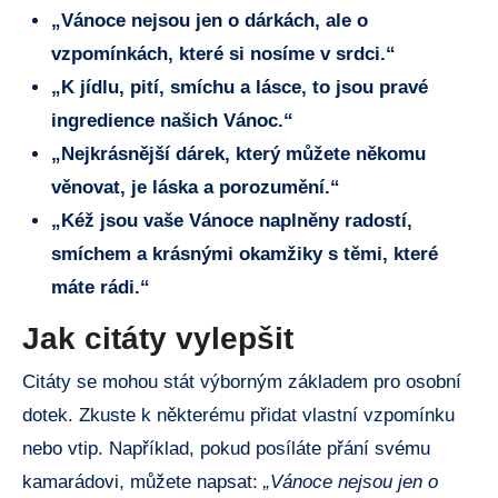
„Vánoce nejsou jen o dárkách, ale o
vzpomínkách, které si nosíme v srdci.“
„K jídlu, pití, smíchu a lásce, to jsou pravé
ingredience našich Vánoc.“
„Nejkrásnější dárek, který můžete někomu
věnovat, je láska a porozumění.“
„Kéž jsou vaše Vánoce naplněny radostí,
smíchem a krásnými okamžiky s těmi, které
máte rádi.“
Jak citáty vylepšit
Citáty se mohou stát výborným základem pro osobní
dotek. Zkuste k některému přidat vlastní vzpomínku
nebo vtip. Například, pokud posíláte přání svému
kamarádovi, můžete napsat:
„Vánoce nejsou jen o