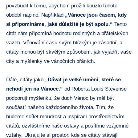
povzbudit k tomu, abychom prožili kouzlo tohoto
období naplno. Například
„Vánoce jsou časem, kdy
si připomínáme, jaké důležité je být spolu.“
Tento
citát nám připomíná hodnotu rodinných a přátelských
vazeb. Věnování času svým blízkým je zásadní, a
citáty mohou být skvělým způsobem, jak vyjádřit vaše
city a myšlenky ve vánočních přáních.
Dále, citáty jako
„Dávat je velké umění, které se
nehodí jen na Vánoce.“
od Roberta Louis Stevense
podporují myšlenku, že duch Vánoc by měl být
součástí našeho každodenního života. Tím, že
budeme sdílet moudrost a inspiraci prostřednictvím
citátů, ozvláštníme naše oslavy a posílíme vzájemné
vztahy. Ukrajujte si prostor, kde se citáty stávají