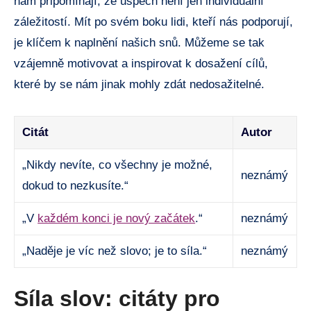
nám připomínají, že úspěch není jen individuální
záležitostí. Mít po svém boku lidi, kteří nás podporují,
je klíčem k naplnění našich snů. Můžeme se tak
vzájemně motivovat a inspirovat k dosažení cílů,
které by se nám jinak mohly zdát nedosažitelné.
Citát
Autor
„Nikdy nevíte, co všechny je možné,
neznámý
dokud to nezkusíte.“
„V
každém konci je nový začátek
.“
neznámý
„Naděje je víc než slovo; je to síla.“
neznámý
Síla slov: citáty pro