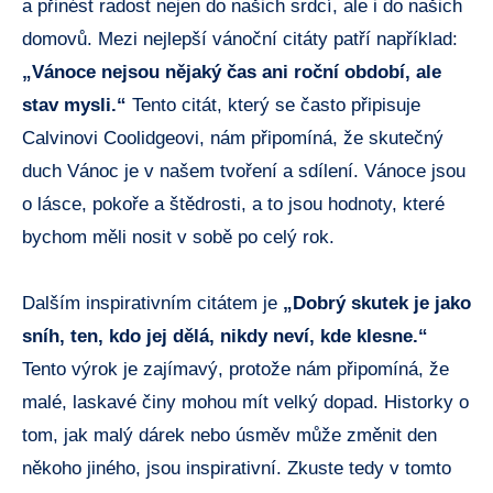
a přinést radost nejen do našich srdcí, ale i do našich
domovů. Mezi nejlepší vánoční citáty patří například:
„Vánoce nejsou nějaký čas ani roční období, ale
stav mysli.“
Tento citát, který se často připisuje
Calvinovi Coolidgeovi, nám připomíná, že skutečný
duch Vánoc je v našem tvoření a sdílení. Vánoce jsou
o lásce, pokoře a štědrosti, a to jsou hodnoty, které
bychom měli nosit v sobě po celý rok.
Dalším inspirativním citátem je
„Dobrý skutek je jako
sníh, ten, kdo jej dělá, nikdy neví, kde klesne.“
Tento výrok je zajímavý, protože nám připomíná, že
malé, laskavé činy mohou mít velký dopad. Historky o
tom, jak malý dárek nebo úsměv může změnit den
někoho jiného, jsou inspirativní. Zkuste tedy v tomto