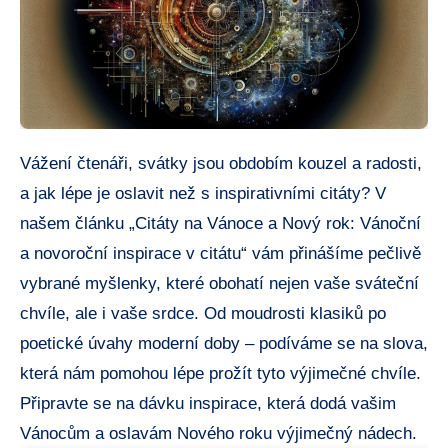
Vážení čtenáři, svátky jsou obdobím kouzel a radosti,
a jak lépe je oslavit než s inspirativními citáty? V
našem článku „Citáty na Vánoce a Nový rok: Vánoční
a novoroční inspirace v citátu“ vám přinášíme pečlivě
vybrané myšlenky, které obohatí nejen vaše sváteční
chvíle, ale i vaše srdce. Od moudrosti klasiků po
poetické úvahy moderní doby – podíváme se na slova,
která nám pomohou lépe prožít tyto výjimečné chvíle.
Připravte se na dávku inspirace, která dodá vašim
Vánocům a oslavám Nového roku výjimečný nádech.