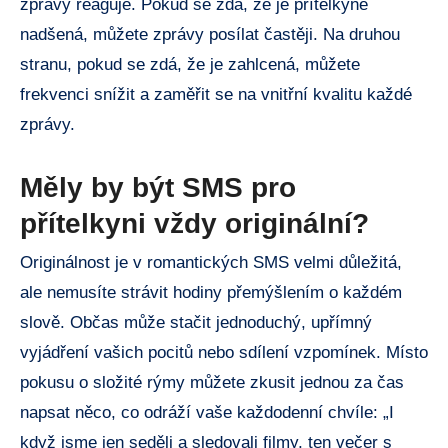
zprávy reaguje. Pokud se zdá, že je přítelkyně
nadšená, můžete zprávy posílat častěji. Na druhou
stranu, pokud se zdá, že je zahlcená, můžete
frekvenci snížit a zaměřit se na vnitřní kvalitu každé
zprávy.
Měly by být SMS pro
přítelkyni vždy originální?
Originálnost je v romantických SMS velmi důležitá,
ale nemusíte strávit hodiny přemýšlením o každém
slově. Občas může stačit jednoduchý, upřímný
vyjádření vašich pocitů nebo sdílení vzpomínek. Místo
pokusu o složité rýmy můžete zkusit jednou za čas
napsat něco, co odráží vaše každodenní chvíle: „I
když jsme jen seděli a sledovali filmy, ten večer s