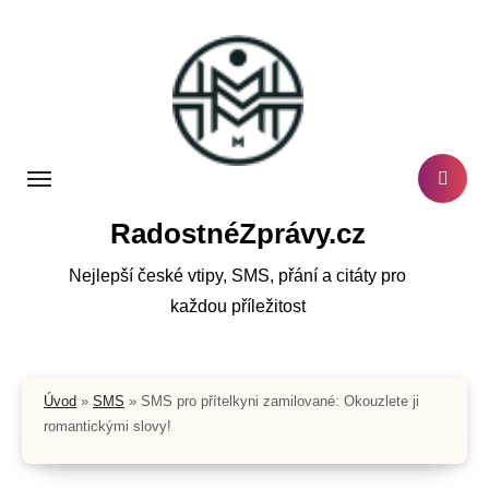
Skip
to
content
RadostnéZprávy.cz
Nejlepší české vtipy, SMS, přání a citáty pro
každou příležitost
Úvod
»
SMS
»
SMS pro přítelkyni zamilované: Okouzlete ji
romantickými slovy!