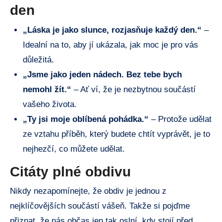
den
„Láska je jako slunce, rozjasňuje každý den.“
–
Idealní na to, aby jí ukázala, jak moc je pro vás
důležitá.
„Jsme jako jeden nádech. Bez tebe bych
nemohl žít.“
– Ať ví, že je nezbytnou součástí
vašeho života.
„Ty jsi moje oblíbená pohádka.“
– Protože udělat
ze vztahu příběh, který budete chtít vyprávět, je to
nejhezčí, co můžete udělat.
Citáty plné obdivu
Nikdy nezapomínejte, že obdiv je jednou z
nejklíčovějších součástí vášeň. Takže si pojďme
přiznat, že nás občas jen tak oslní, kdy stojí před