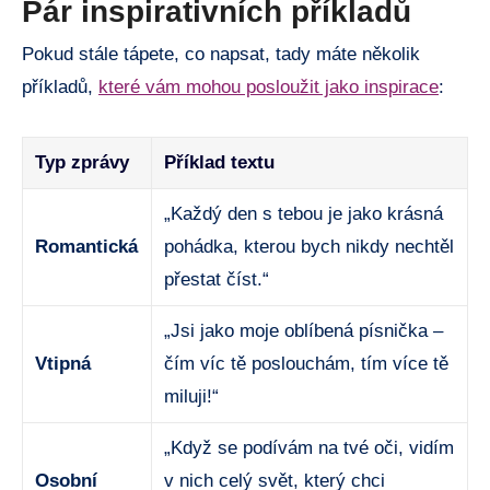
Pár inspirativních příkladů
Pokud stále tápete, co napsat, tady máte několik
příkladů,
které vám mohou posloužit jako inspirace
:
Typ zprávy
Příklad textu
„Každý den s tebou je jako krásná
Romantická
pohádka, kterou bych nikdy nechtěl
přestat číst.“
„Jsi jako moje oblíbená písnička –
Vtipná
čím víc tě poslouchám, tím více tě
miluji!“
„Když se podívám na tvé oči, vidím
Osobní
v nich celý svět, který chci