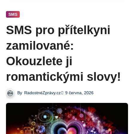
SMS
SMS pro přítelkyni
zamilované:
Okouzlete ji
romantickými slovy!
By
RadostnéZprávy.cz
9 června, 2026