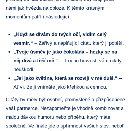
námi jak hvězda na obloze. K těmto krásným
momentům patří i následující:
„Když se dívám do tvých očí, vidím celý
vesmír.“
– Zářivý a naplňující citát, který ji potěší.
„Tvoje úsměv je jako čokoláda – hezky se na
něj dívá a těší mě.“
– Trochu hravosti vám nikdy
neuškodí!
„Jsi jako květina, která se rozvíjí v mé duši.“
–
Ať ví, že ji vnímáte jako křehkou a cennou.
Citáty by měly být osobní, promyšlené a přizpůsobené
vaší partnerce. Nezapomeňte je vhodně kombinovat s
malou dávkou humoru nebo příběhu, který máte
společně. Ve finále jde o upřímnost vašich slov, neboť