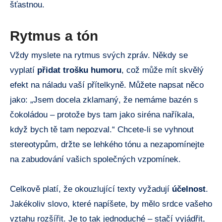
šťastnou.
Rytmus a tón
Vždy myslete na rytmus svých zpráv. Někdy se
vyplatí
přidat trošku humoru
, což může mít skvělý
efekt na náladu vaší přítelkyně. Můžete napsat něco
jako: „Jsem docela zklamaný, že nemáme bazén s
čokoládou – protože bys tam jako siréna naříkala,
když bych tě tam nepozval.“ Chcete-li se vyhnout
stereotypům, držte se lehkého tónu a nezapomínejte
na zabudování vašich společných vzpomínek.
Celkově platí, že okouzlující texty vyžadují
účelnost
.
Jakékoliv slovo, které napíšete, by mělo srdce vašeho
vztahu rozšířit. Je to tak jednoduché – stačí vyjádřit,