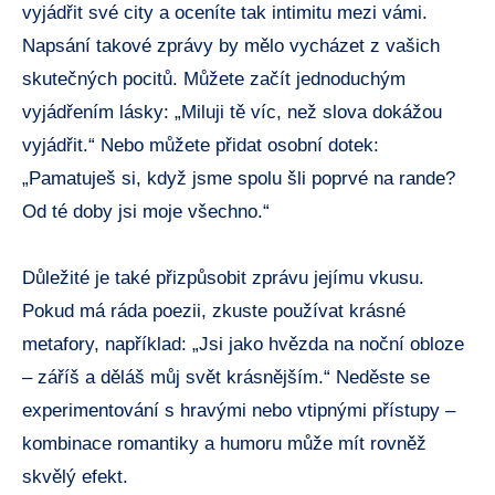
vyjádřit své city a oceníte tak intimitu mezi vámi.
Napsání takové zprávy by mělo vycházet z vašich
skutečných pocitů. Můžete začít jednoduchým
vyjádřením lásky: „Miluji tě víc, než slova dokážou
vyjádřit.“ Nebo můžete přidat osobní dotek:
„Pamatuješ si, když jsme spolu šli poprvé na rande?
Od té doby jsi moje všechno.“
Důležité je také přizpůsobit zprávu jejímu vkusu.
Pokud má ráda poezii, zkuste používat krásné
metafory, například: „Jsi jako hvězda na noční obloze
– záříš a děláš můj svět krásnějším.“ Neděste se
experimentování s hravými nebo vtipnými přístupy –
kombinace romantiky a humoru může mít rovněž
skvělý efekt.