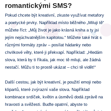
romantickými SMS?
Pokud chcete být kreativní, zkuste využívat metafory
a poetycké prvky. Například místo běžného „Miluji tě“
můžete říct: „Můj život je jako krásná kniha a ty jsi
jejím nejúchvatnějším kapitolou.“ Můžete také hrát s
různými formáty zpráv – posílat hádanky nebo
chvilkové věty, které ji překvapí. Například: „Hledám
slova, která by ti říkala, jak moc tě miluji, ale žádná
nestačí. Můžu ti to prostě ukázat – chci tě vidět!“
Další cestou, jak být kreativní, je použití emoji nebo
klipartů, které zvýrazní vaše slova. Například
kombinace srdíček, květin a úsměvů dodá zprávě na
hravosti a svěžesti. Buďte opatrní, abyste to