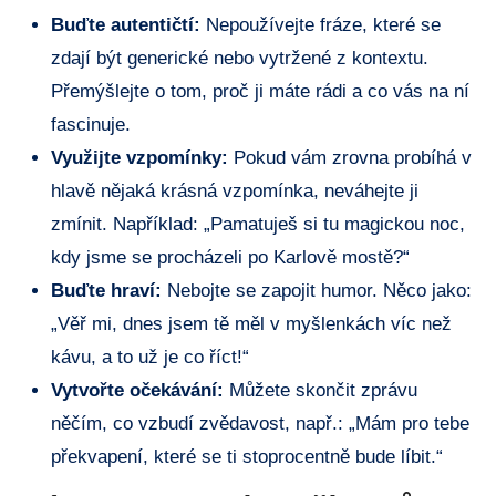
Buďte autentičtí:
Nepoužívejte fráze, které se
zdají být generické nebo vytržené z kontextu.
Přemýšlejte o tom, proč ji máte rádi a co vás na ní
fascinuje.
Využijte vzpomínky:
Pokud vám zrovna probíhá v
hlavě nějaká krásná vzpomínka, neváhejte ji
zmínit. Například: „Pamatuješ si tu magickou noc,
kdy jsme se procházeli po Karlově mostě?“
Buďte hraví:
Nebojte se zapojit humor. Něco jako:
„Věř mi, dnes jsem tě měl v myšlenkách víc než
kávu, a to už je co říct!“
Vytvořte očekávání:
Můžete skončit zprávu
něčím, co vzbudí zvědavost, např.: „Mám pro tebe
překvapení, které se ti stoprocentně bude líbit.“