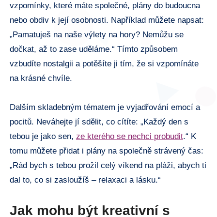
vzpomínky, které máte společné, plány do budoucna
nebo obdiv k její osobnosti. Například můžete napsat:
„Pamatuješ na naše výlety na hory? Nemůžu se
dočkat, až to zase uděláme.“ Tímto způsobem
vzbudíte nostalgii a potěšíte ji tím, že si vzpomínáte
na krásné chvíle.
Dalším skladebným tématem je vyjadřování emocí a
pocitů. Neváhejte jí sdělit, co cítíte: „Každý den s
tebou je jako sen,
ze kterého se nechci probudit
.“ K
tomu můžete přidat i plány na společně strávený čas:
„Rád bych s tebou prožil celý víkend na pláži, abych ti
dal to, co si zasloužíš – relaxaci a lásku.“
Jak mohu být kreativní s