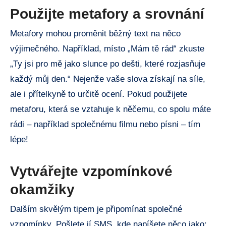
Použijte metafory a srovnání
Metafory mohou proměnit běžný text na něco
výjimečného. Například, místo „Mám tě rád“ zkuste
„Ty jsi pro mě jako slunce po dešti, které rozjasňuje
každý můj den.“ Nejenže vaše slova získají na síle,
ale i přítelkyně to určitě ocení. Pokud použijete
metaforu, která se vztahuje k něčemu, co spolu máte
rádi – například společnému filmu nebo písni – tím
lépe!
Vytvářejte vzpomínkové
okamžiky
Dalším skvělým tipem je připomínat společné
vzpomínky. Pošlete jí SMS, kde napíšete něco jako: