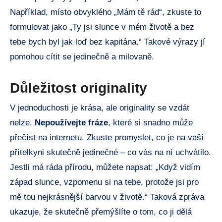
Například, místo obvyklého „Mám tě rád“, zkuste to
formulovat jako „Ty jsi slunce v mém životě a bez
tebe bych byl jak loď bez kapitána.“ Takové výrazy jí
pomohou cítit se jedinečně a milovaně.
Důležitost originality
V jednoduchosti je krása, ale originality se vzdát
nelze.
Nepoužívejte fráze
, které si snadno může
přečíst na internetu. Zkuste promyslet, co je na vaší
přítelkyni skutečně jedinečné – co vás na ní uchvátilo.
Jestli má ráda přírodu, můžete napsat: „Když vidím
západ slunce, vzpomenu si na tebe, protože jsi pro
mě tou nejkrásnější barvou v životě.“ Taková zpráva
ukazuje, že skutečně přemýšlíte o tom, co ji dělá