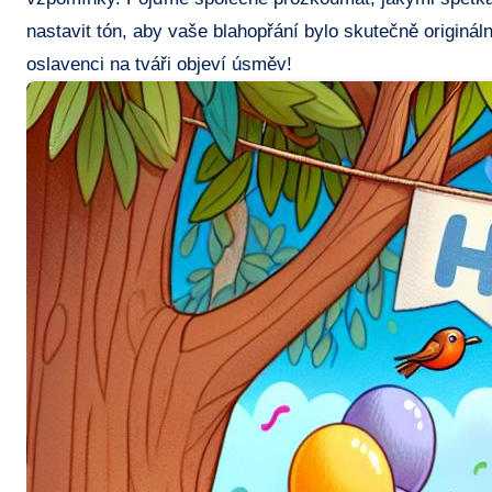
nastavit tón,‍ aby vaše ⁤blahopřání ⁣bylo skutečně originál
oslavenci na tváři objeví úsměv!