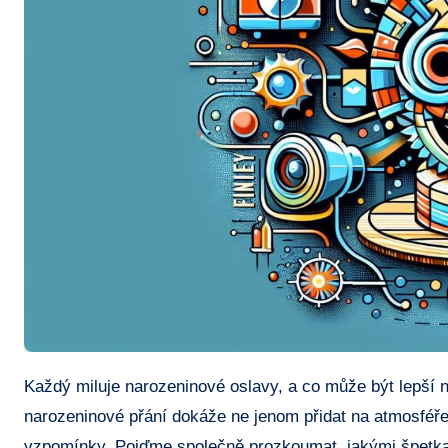
Každý miluje‍ narozeninové oslavy, a co ⁣může být lepší než⁣ přání k narozeninám⁤ vtipné, která rozesměje oslavence? Vtipné
⁣narozeninové přání dokáže ⁣ne‍ jenom přidat ⁢na atmosféře,​ 
vzpomínky. Pojďme společně prozkoumat, jakými ‌špetkami h