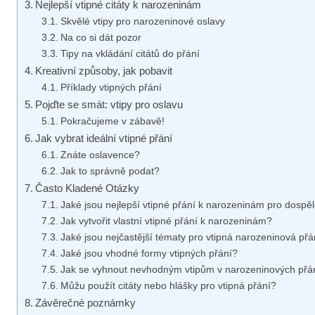
Nejlepší vtipné citáty k narozeninám
Skvělé vtipy pro narozeninové oslavy
Na co si dát⁢ pozor
Tipy na vkládání citátů do přání
Kreativní způsoby, ‍jak pobavit
Příklady​ vtipných přání
Pojďte se smát: vtipy pro oslavu
Pokračujeme v zábavě!
Jak vybrat ​ideální⁤ vtipné ​přání
Znáte oslavence?
Jak to správně‍ podat?
Často Kladené ​Otázky
Jaké​ jsou nejlepší⁣ vtipné přání k narozeninám ⁤pro dospě
Jak vytvořit vlastní vtipné přání ​k ⁢narozeninám?
Jaké jsou nejčastější tématy ‌pro ⁣vtipná ⁢narozeninová⁢ přá
Jaké jsou vhodné‍ formy‌ vtipných přání?
Jak se vyhnout nevhodným ⁣vtipům v ⁣narozeninových ⁢přá
Můžu použít‌ citáty nebo hlášky pro vtipná​ přání?
Závěrečné poznámky