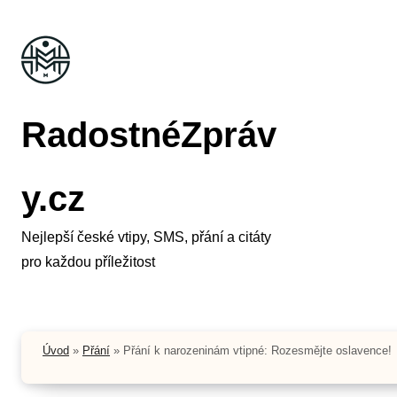
Skip
to
content
RadostnéZpráv
y.cz
Nejlepší české vtipy, SMS, přání a citáty
pro každou příležitost
Úvod
»
Přání
»
Přání k narozeninám vtipné: Rozesmějte oslavence!