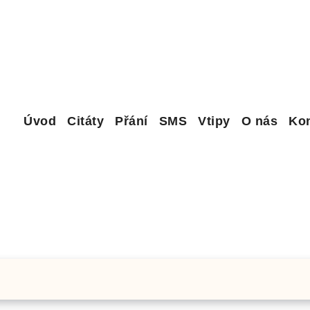
Úvod
Citáty
Přání
SMS
Vtipy
O nás
Kon