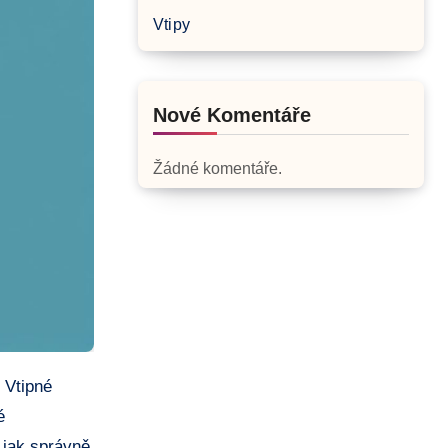
Vtipy
Nové Komentáře
Žádné komentáře.
é
 ‍jak správně