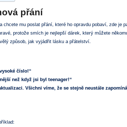
ová⁢ přání
a chcete‍ mu poslat ⁣přání, ‍které ‍ho opravdu pobaví,​ zde ⁤je 
 a hravé, protože smích je nejlepší dárek, který můžete někomu
lý⁢ způsob, jak vyjádřit lásku ‌a přátelství.
vysoké ‍číslo!“
tnější ⁢než když jsi byl ​teenager!“
tualizaci.​ Všichni víme, ​že ⁤se ​stejně neustále zapomíná 
příklad: