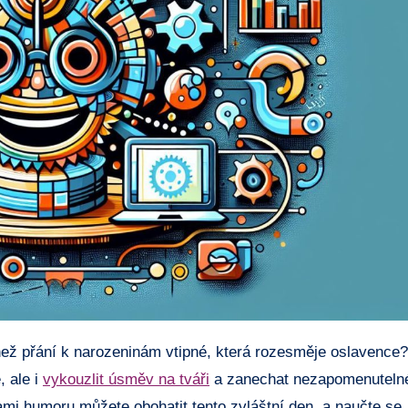
ale i ‌
vykouzlit úsměv na tváři
a zanechat nezapomenuteln
umoru‍ můžete‍ obohatit⁢ tento zvláštní den,‌ a ⁣naučte‌ se,