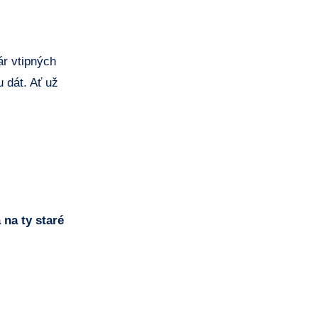
pár vtipných
 ⁣dát. Ať už
na ⁣ty staré