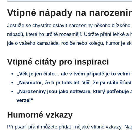
Vtipné nápady na ‍narozenin
Jestliže​ se ⁤chystáte‍ oslavit narozeniny ​někoho blízkého 
nápadů,‍ které‌ ho určitě rozesmějí. ⁤Udržte‍ přání lehké⁣
jde o vašeho kamaráda, rodiče nebo kolegu, ⁤humor je‍ skvě
Vtipné citáty pro⁣ inspiraci
„Věk je jen číslo… ​ale v tvém případě je to velmi 
„Nesmutni, že⁢ ti je tolik let. ⁤Věř, že jsi stále šťas
„Narozeniny ​jsou jako software, ​který potřebuje ak
verze!“
Humorné vzkazy
Při psaní přání‍ můžete‌ přidat i nějaké vtipné vzkazy. ‍Na