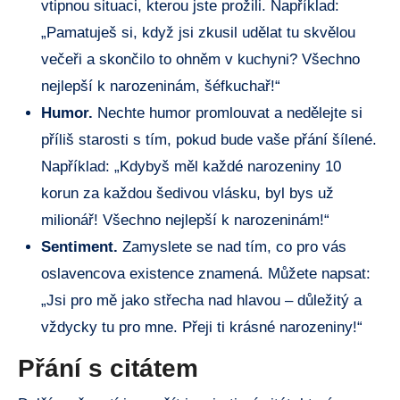
vtipnou situaci, kterou jste prožili. Například:⁢
„Pamatuješ ⁣si, když jsi ​zkusil ‍udělat ⁣tu skvělou
večeři a skončilo to ⁤ohněm v kuchyni? Všechno
nejlepší⁣ k narozeninám, ⁤šéfkuchař!“
Humor.
Nechte humor⁣ promlouvat a nedělejte‌ si
příliš starosti⁣ s tím, ⁤pokud bude vaše přání šílené.⁤
Například: „Kdybyš měl každé narozeniny 10
korun za každou šedivou vlásku, byl bys už
milionář! Všechno nejlepší k narozeninám!“
Sentiment.
Zamyslete se nad⁢ tím, co ‍pro⁣ vás‌
oslavencova ‍existence znamená. Můžete napsat:
„Jsi ⁣pro mě jako střecha nad hlavou – důležitý a
vždycky tu pro mne. Přeji ti krásné narozeniny!“
Přání s citátem