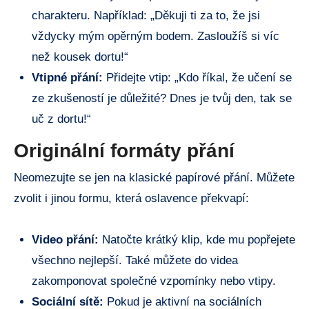
charakteru. Například: „Děkuji ti za ⁤to, že jsi​
vždycky ‌mým opěrným bodem. Zasloužíš​ si víc
než kousek dortu!“
Vtipné přání:
Přidejte‍ vtip: „Kdo říkal, že⁣ učení se
ze zkušeností ⁤je důležité?‌ Dnes​ je tvůj‌ den, tak se
uč z dortu!“
Originální formáty ‌přání
Neomezujte se jen na klasické papírové přání.⁣ Můžete
zvolit ​i jinou ‌formu, která oslavence překvapí:
Video přání:
Natočte krátký klip, kde mu popřejete
všechno nejlepší. Také‌ můžete do videa
zakomponovat společné vzpomínky nebo vtipy.
Sociální sítě:
Pokud⁣ je aktivní⁣ na sociálních