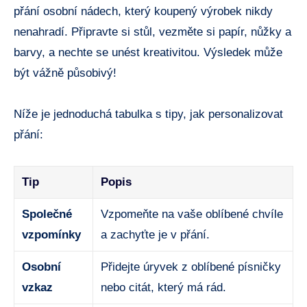
‌přání‍ osobní nádech, který koupený výrobek nikdy
nenahradí. Připravte si stůl, vezměte si papír, ⁤nůžky a
barvy, a nechte se unést kreativitou. Výsledek může
být vážně působivý!
Níže je jednoduchá tabulka s tipy, jak personalizovat
přání:
Tip
Popis
Společné
Vzpomeňte na vaše ⁣oblíbené chvíle
vzpomínky
a zachyťte je ​v přání.
Osobní
Přidejte ‍úryvek‍ z oblíbené písničky
vzkaz
nebo citát, který má rád.