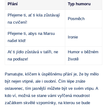
Přání
Typ humoru
Přejeme ti, ať ti kila‌ zůstávají
Posměch
na cvičení!
Přejeme ti, abys na Marsu
Ironie
našel klid!
Ať ti jídlo zůstává ⁢v talíři, ne
Humor v běžném
na podlaze!
životě
Pamatujte, klíčem k úspěšnému přání je,⁤ že⁤ by⁣ mělo
být nejen vtipné, ale i⁢ osobní. Čím lépe znáte
oslavenec, tím jasnější můžete být ⁣ve svém vtipu.⁤ A
kdo ví, možná se stane vámi vyřčená moudrost
začátkem skvělé vzpomínky, na kterou se bude