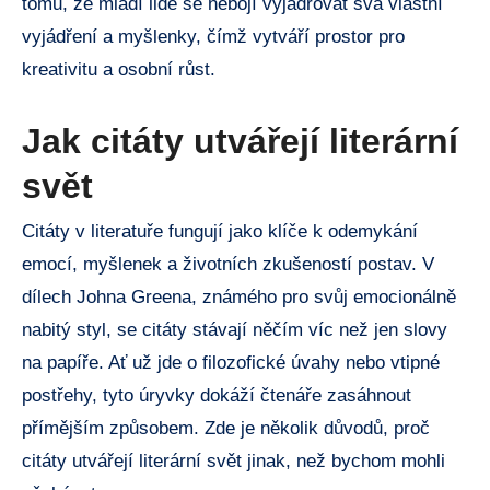
tomu, že mladí lidé se nebojí vyjadřovat svá vlastní
vyjádření a myšlenky, čímž vytváří prostor pro
kreativitu a osobní růst.
Jak citáty utvářejí literární
svět
Citáty v literatuře fungují jako klíče k odemykání
emocí, myšlenek a životních zkušeností postav. V
dílech Johna Greena, známého pro svůj emocionálně
nabitý styl, se citáty stávají něčím víc než jen slovy
na papíře. Ať už jde o filozofické úvahy nebo vtipné
postřehy, tyto úryvky dokáží čtenáře zasáhnout
přímějším způsobem. Zde je několik důvodů, proč
citáty utvářejí literární svět jinak, než bychom mohli