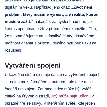
problémy jako je identita, ztráta nebo láska v
digitálním věku. Například jeho citát:
„Život není
problém, který musíme vyřešit, ale realita, kterou
musíme zažít.“
nabádá k zamyšlení nad tím, jak
často zapomínáme žít v přítomném okamžiku. Tím,
že se zaměřujeme na jednotlivé citáty, dostáváme
možnost chápat složitost lidského bytí bez tlaku na
rozuzlení.
Vytváření spojení
U každého citátu existuje šance na vytvoření spojení
— nejen mezi čtenářem a autorem, ale také mezi
čtenáři navzájem. Zatímco jeden může být zvlášť
citlivý na úryvek o ztrátě,
jiný může najít útěchu
v
obratné hře se slovy. V literárním světě, kde jeden