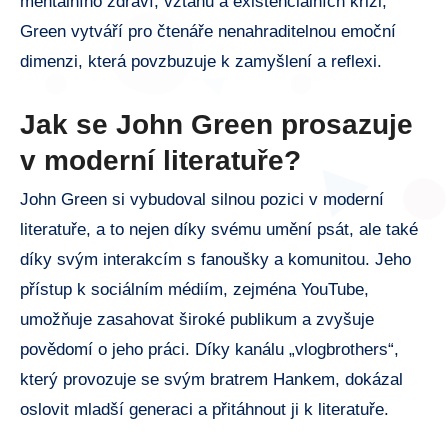
mentálního zdraví, vztahů a existenciálních krizi,
Green vytváří pro čtenáře nenahraditelnou emoční
dimenzi, která povzbuzuje k zamyšlení a reflexi.
Jak se John Green prosazuje
v moderní literatuře?
John Green si vybudoval silnou pozici v moderní
literatuře, a to nejen díky svému umění psát, ale také
díky svým interakcím s fanoušky a komunitou. Jeho
přístup k sociálním médiím, zejména YouTube,
umožňuje zasahovat široké publikum a zvyšuje
povědomí o jeho práci. Díky kanálu „vlogbrothers“,
který provozuje se svým bratrem Hankem, dokázal
oslovit mladší generaci a přitáhnout ji k literatuře.