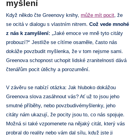
myšlení
Když někdo čte Greenovy knihy,
může mít pocit
, že
se ocitá v dialogu s vlastním nitrem.
Což vede mnohé
z nás k zamyšlení:
„Jaké emoce ve mně tyto citáty
probouzí?“ Jestliže se cítíme osaměle, často nás
dokáže povzbudit myšlenka, že v tom nejsme sami.
Greenova schopnost uchopit lidské zranitelnosti dává
čtenářům pocit útěchy a porozumění.
V závěru se nabízí otázka: Jak hluboko dokážou
Greenova slova zasáhnout vás? Ať už to jsou jeho
smutné příběhy, nebo povzbudivémyšlenky, jeho
citáty nám ukazují, že pocity jsou to, co nás spojuje.
Možná si také vzpomenete na nějaký citát, který vás
probral do reality nebo vám dal sílu, když jste ji