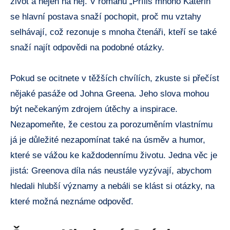
život a nejen na něj. V románu „Příliš mnoho Kateřin“
se hlavní postava snaží pochopit, proč mu vztahy
selhávají, což rezonuje s mnoha čtenáři, kteří se také
snaží najít odpovědi na podobné otázky.
Pokud se ocitnete v těžších chvílích, zkuste si přečíst
nějaké pasáže od Johna Greena. Jeho slova mohou
být nečekaným zdrojem útěchy a inspirace.
Nezapomeňte, že cestou za porozuměním vlastnímu
já je důležité nezapomínat také na úsměv a humor,
které se vážou ke každodennímu životu. Jedna věc je
jistá: Greenova díla nás neustále vyzývají, abychom
hledali hlubší významy a nebáli se klást si otázky, na
které možná neznáme odpověď.