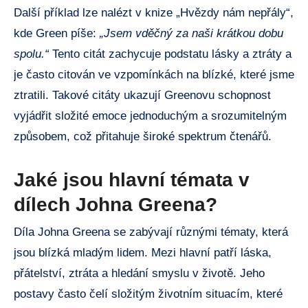
Další příklad lze nalézt v knize „Hvězdy nám nepřály“,
kde Green píše:
„Jsem vděčný za naši krátkou dobu
spolu.“
Tento citát zachycuje podstatu lásky a ztráty a
je často citován ve vzpomínkách na blízké, které jsme
ztratili. Takové citáty ukazují Greenovu schopnost
vyjádřit složité emoce jednoduchým a srozumitelným
způsobem, což přitahuje široké spektrum čtenářů.
Jaké jsou hlavní témata v
dílech Johna Greena?
Díla Johna Greena se zabývají různými tématy, která
jsou blízká mladým lidem. Mezi hlavní patří láska,
přátelství, ztráta a hledání smyslu v životě. Jeho
postavy často čelí složitým životním situacím, které