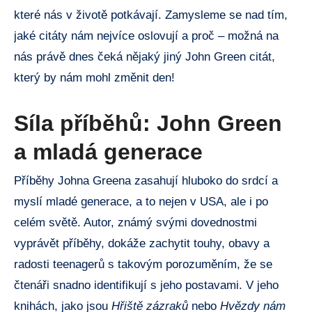
které nás v životě potkávají. Zamysleme se nad tím,
jaké citáty nám nejvíce oslovují a proč – možná na
nás právě dnes čeká nějaký jiný John Green citát,
který by nám mohl změnit den!
Síla příběhů: John Green
a mladá generace
Příběhy Johna Greena zasahují hluboko do srdcí a
myslí mladé generace, a to nejen v USA, ale i po
celém světě. Autor, známý svými dovednostmi
vyprávět příběhy, dokáže zachytit touhy, obavy a
radosti teenagerů s takovým porozuměním, že se
čtenáři snadno identifikují s jeho postavami. V jeho
knihách, jako jsou
Hřiště zázraků
nebo
Hvězdy nám