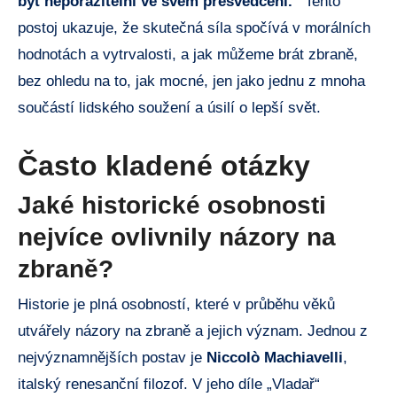
být neporazitelní ve svém přesvědčení.“
Tento
postoj ukazuje, že skutečná síla spočívá v morálních
hodnotách a vytrvalosti, a jak můžeme brát zbraně,
bez ohledu na to, jak mocné, jen jako jednu z mnoha
součástí lidského soužení a úsilí o lepší svět.
Často kladené otázky
Jaké historické osobnosti
nejvíce ovlivnily názory na
zbraně?
Historie je plná osobností, které v průběhu věků
utvářely názory na zbraně a jejich význam. Jednou z
nejvýznamnějších postav je
Niccolò Machiavelli
,
italský renesanční filozof. V jeho díle „Vladař“