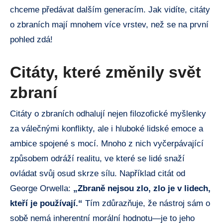
chceme předávat dalším generacím. Jak vidíte, citáty
o zbraních mají mnohem více vrstev, než se na první
pohled zdá!
Citáty, které změnily svět
zbraní
Citáty o zbraních odhalují nejen filozofické myšlenky
za válečnými konflikty, ale i hluboké lidské emoce a
ambice spojené s mocí. Mnoho z nich vyčerpávající
způsobem odráží realitu, ve které se lidé snaží
ovládat svůj osud skrze sílu. Například citát od
George Orwella:
„Zbraně nejsou zlo, zlo je v lidech,
kteří je používají.“
Tím zdůrazňuje, že nástroj sám o
sobě nemá inherentní morální hodnotu—je to jeho