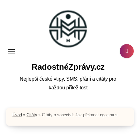
Skip
to
content
RadostnéZprávy.cz
Nejlepší české vtipy, SMS, přání a citáty pro
každou příležitost
Úvod
»
Citáty
»
Citáty o sobectví: Jak překonat egoismus