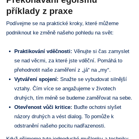
příklady z praxe
Podívejme se na praktické kroky, které můžeme
podniknout ke změně našeho pohledu na svět:
Praktikování vděčnosti:
Věnujte si čas zamyslet
se nad věcmi, za které jste vděční. Pomáhá to
přehodnotit naše zaměření z „já“ na „my“.
Vytváření spojení:
Snažte se vybudovat silnější
vztahy. Čím více se angažujeme v životech
druhých, tím méně se budeme zaměřovat na sebe.
Otevřenost vůči kritice:
Buďte ochotni slyšet
názory druhých a vést dialog. To pomůže k
odstranění našeho pocitu nadřazenosti.
Když přijmeme tyto jednoduché myšlenky a techniky,