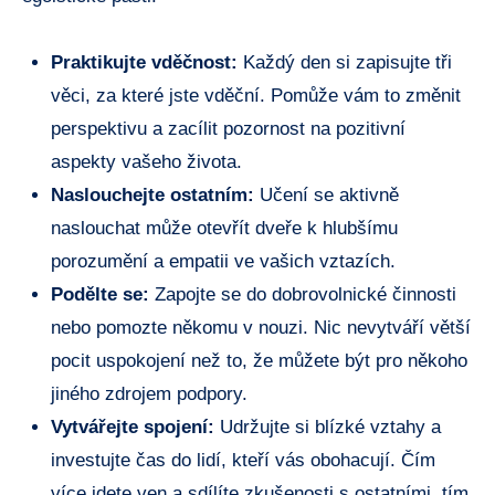
Praktikujte vděčnost:
Každý den si zapisujte tři
věci, za které jste vděční. Pomůže vám to změnit
perspektivu a zacílit pozornost na pozitivní
aspekty vašeho života.
Naslouchejte ostatním:
Učení se aktivně
naslouchat může otevřít dveře k hlubšímu
porozumění a empatii ve vašich vztazích.
Podělte se:
Zapojte se do dobrovolnické činnosti
nebo pomozte někomu v nouzi. Nic nevytváří větší
pocit uspokojení než to, že můžete být pro někoho
jiného zdrojem podpory.
Vytvářejte spojení:
Udržujte si blízké vztahy a
investujte čas do lidí, kteří vás obohacují. Čím
více jdete ven a sdílíte zkušenosti s ostatními, tím