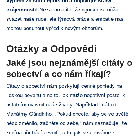
Vyjděte ze stínu egoismu a objevujte krásy
vzájemnosti!
Nezapomeňte, že egoismus může
svázat naše ruce, ale týmová práce a empatie nás
mohou posunout vpřed k novým obzorům.
Otázky a Odpovědi
Jaké jsou nejznámější citáty o
sobectví a co nám říkají?
Citáty o sobectví nám poskytují cenné pohledy na
lidskou povahu a na to, jak může negativní postoj k
ostatním ovlivnit naše životy. Například citát od
Mahátmy Gándhího, „Pokud chcete, aby se ve světě
něco změnilo, začněte od sebe,“ nám naznačuje, že
změna přichází zevnitř, a to, jak se chováme k