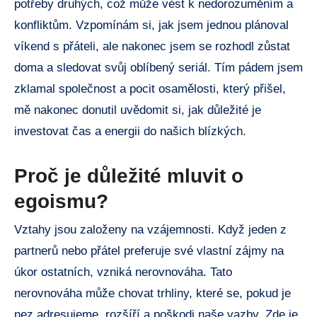
potřeby druhých, což může vést k nedorozuměním a
konfliktům. Vzpomínám si, jak jsem jednou plánoval
víkend s přáteli, ale nakonec jsem se rozhodl zůstat
doma a sledovat svůj oblíbený seriál. Tím pádem jsem
zklamal společnost a pocit osamělosti, který přišel,
mě nakonec donutil uvědomit si, jak důležité je
investovat čas a energii do našich blízkých.
Proč je důležité mluvit o
egoismu?
Vztahy jsou založeny na vzájemnosti. Když jeden z
partnerů nebo přátel preferuje své vlastní zájmy na
úkor ostatních, vzniká nerovnováha. Tato
nerovnováha může chovat trhliny, které se, pokud je
nez adresujeme, rozšíří a poškodi naše vazby. Zde je