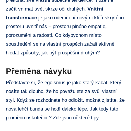
překonat své vlastní sobecké tendence, můžeme
začít vnímat svět skrze oči druhých.
Vnitřní
transformace
je jako odemčení novými klíči skrytého
prostoru uvnitř nás – prostoru plného empatie,
porozumění a radosti. Co kdybychom místo
soustředění se na vlastní prospěch začali aktivně
hledat způsoby, jak být prospěšní druhým?
Přeměna návyku
Představte si, že egoismus je jako starý kabát, který
nosíte tak dlouho, že ho považujete za svůj vlastní
styl. Když se rozhodnete ho odložit, možná zjistíte, že
nová lehčí bunda se hodí daleko lépe. Jak tedy tuto
proměnu uskutečnit? Zde jsou některé tipy: