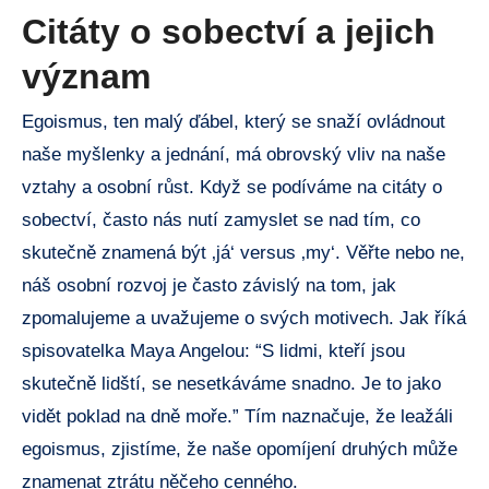
Citáty o sobectví a jejich
význam
Egoismus, ten malý ďábel, který se snaží ovládnout
naše myšlenky a jednání, má obrovský vliv na naše
vztahy a osobní růst. Když se podíváme na citáty o
sobectví, často nás nutí zamyslet se nad tím, co
skutečně znamená být ‚já‘ versus ‚my‘. Věřte nebo ne,
náš osobní rozvoj je často závislý na tom, jak
zpomalujeme a uvažujeme o svých motivech. Jak říká
spisovatelka Maya Angelou: “S lidmi, kteří jsou
skutečně lidští, se nesetkáváme snadno. Je to jako
vidět poklad na dně moře.” Tím naznačuje, že leažáli
egoismus, zjistíme, že naše opomíjení druhých může
znamenat ztrátu něčeho cenného.