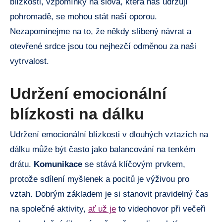
blízkosti, vzpomínky na slova, která nás udržují
pohromadě, se mohou stát naší oporou.
Nezapomínejme na to, že někdy slíbený návrat a
otevřené srdce jsou tou nejhezčí odměnou za naši
vytrvalost.
Udržení emocionální
blízkosti na dálku
Udržení emocionální blízkosti v dlouhých vztazích na
dálku může být často jako balancování na tenkém
drátu.
Komunikace
se stává klíčovým prvkem,
protože sdílení myšlenek a pocitů je výživou pro
vztah. Dobrým základem je si stanovit pravidelný čas
na společné aktivity,
ať už je
to videohovor při večeři