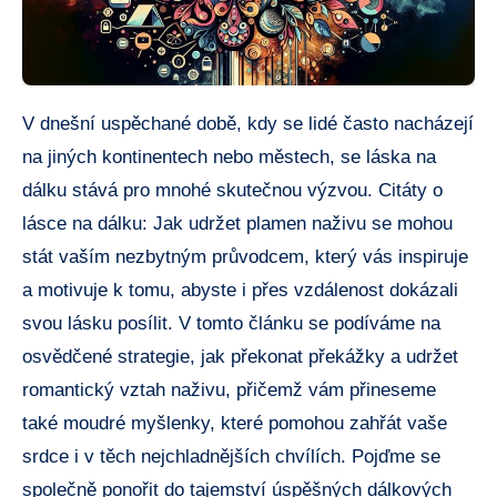
V dnešní uspěchané době, kdy se lidé často nacházejí
na jiných kontinentech nebo městech, se láska na
dálku stává pro mnohé skutečnou výzvou. Citáty o
lásce na dálku: Jak udržet plamen naživu se mohou
stát vaším nezbytným průvodcem, který vás inspiruje
a motivuje k tomu, abyste i přes vzdálenost dokázali
svou lásku posílit. V tomto článku se podíváme na
osvědčené strategie, jak překonat překážky a udržet
romantický vztah naživu, přičemž vám přineseme
také moudré myšlenky, které pomohou zahřát vaše
srdce i v těch nejchladnějších chvílích. Pojďme se
společně ponořit do tajemství úspěšných dálkových