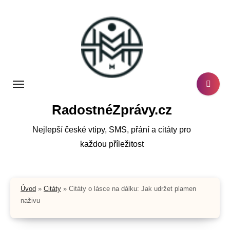
Skip
to
content
RadostnéZprávy.cz
Nejlepší české vtipy, SMS, přání a citáty pro
každou příležitost
Úvod
»
Citáty
»
Citáty o lásce na dálku: Jak udržet plamen
naživu