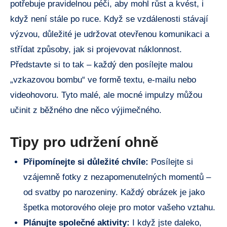
potřebuje pravidelnou péči, aby mohl růst a kvést, i
když není stále po ruce. Když se vzdálenosti stávají
výzvou, důležité je udržovat otevřenou komunikaci a
střídat způsoby, jak si projevovat náklonnost.
Představte si to tak – každý den posílejte malou
„vzkazovou bombu“ ve formě textu, e-mailu nebo
videohovoru. Tyto malé, ale mocné impulzy můžou
učinit z běžného dne něco výjimečného.
Tipy pro udržení ohně
Připomínejte si důležité chvíle:
Posílejte si
vzájemně fotky z nezapomenutelných momentů –
od svatby po narozeniny. Každý obrázek je jako
špetka motorového oleje pro motor vašeho vztahu.
Plánujte společné aktivity:
I když jste daleko,