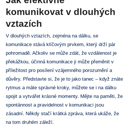
Jak efektivně
komunikovat v dlouhých
vztazích
V dlouhých vztazích, zejména na dálku, se
komunikace stává klíčovým prvkem, který drží pár
pohromadě. Ačkoliv se může zdát, že vzdálenost je
překážkou, účinná komunikace ji může přeměnit v
příležitost pro posílení vzájemného porozumění a
důvěry. Představte si, že je to jako tanec – když znáte
rytmus a máte správné kroky, můžete se i na dálku
spojit a vytvářet krásné momenty. Mějte na paměti, že
spontánnost a pravidelnost v komunikaci jsou
zásadní. Někdy stačí krátká zpráva, která ukáže, že
na tom druhém záleží.