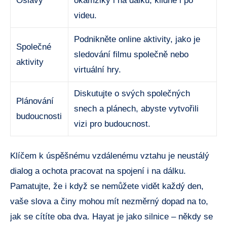
Oslavy
okamžiky i na dálku, klidně i po
videu.
Podnikněte online aktivity, jako je
Společné
sledování filmu společně nebo
aktivity
virtuální hry.
Diskutujte o svých společných
Plánování
snech a plánech, abyste vytvořili
budoucnosti
vizi pro budoucnost.
Klíčem k úspěšnému vzdálenému vztahu je neustálý
dialog a ochota pracovat na spojení i na dálku.
Pamatujte, že i když se nemůžete vidět každý den,
vaše slova a činy mohou mít nezměrný dopad na to,
jak se cítíte oba dva. Hayat je jako silnice – někdy se