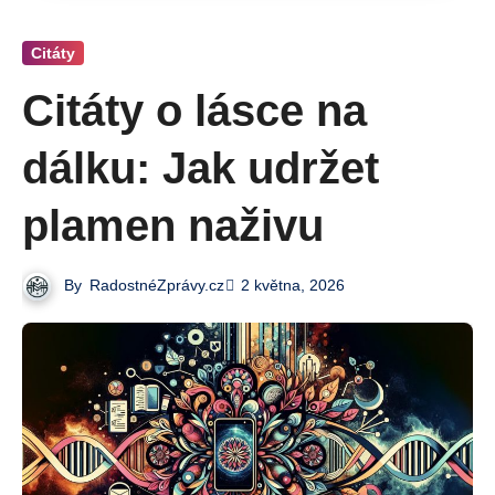
Citáty
Citáty o lásce na
dálku: Jak udržet
plamen naživu
By
RadostnéZprávy.cz
2 května, 2026