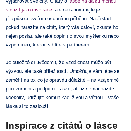
vyjadřovat své city. Citáty o
lásce na dálku mohou
sloužit jako inspirace
, ale nezapomínejte je
přizpůsobit svému osobnímu příběhu. Například,
pokud narazíte na citát, který vás osloví, zkuste ho
nejen poslat, ale také doplnit o svou myšlenku nebo
vzpomínku, kterou sdílíte s partnerem.
Je důležité si uvědomit, že vzdálenost může být
výzvou, ale také příležitostí. Umožňuje vám lépe se
zaměřit na to, co je opravdu důležité – na vzájemné
porozumění a podporu. Takže, ať už se nacházíte
kdekoliv, udržujte komunikaci živou a vřelou – vaše
láska si to zaslouží!
Inspirace z citátů o lásce