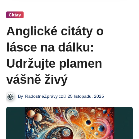
Citáty
Anglické citáty o
lásce na dálku:
Udržujte plamen
vášně živý
By
RadostnéZprávy.cz
25 listopadu, 2025