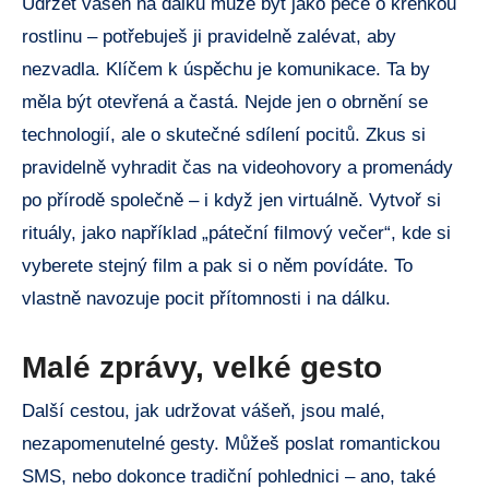
Udržet vášeň na dálku může být jako péče o křehkou
rostlinu – potřebuješ ji pravidelně zalévat, aby
nezvadla. Klíčem k úspěchu je komunikace. Ta by
měla být otevřená a častá. Nejde jen o obrnění se
technologií, ale o skutečné sdílení pocitů. Zkus si
pravidelně vyhradit čas na videohovory a promenády
po přírodě společně – i když jen virtuálně. Vytvoř si
rituály, jako například „páteční filmový večer“, kde si
vyberete stejný film a pak si o něm povídáte. To
vlastně navozuje pocit přítomnosti i na dálku.
Malé zprávy, velké gesto
Další cestou, jak udržovat vášeň, jsou malé,
nezapomenutelné gesty. Můžeš poslat romantickou
SMS, nebo dokonce tradiční pohlednici – ano, také