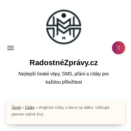
Skip
to
content
RadostnéZprávy.cz
Nejlepší české vtipy, SMS, přání a citáty pro
každou příležitost
Úvod
»
Citáty
»
Anglické citáty o lásce na dálku: Udržujte
plamen vášně živý