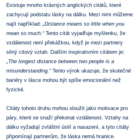
Existuje mnoho krásných anglických citátů, které
zachycují podstatu lásky na dálku. Mezi nimi můžeme
najít například:
„Distance means so little when you
mean so much.“
Tento citát vyjadřuje myšlenku, že
vzdálenost není překážkou, když je mezi partnery
silný citový vztah. Dalším inspirativním citátem je:
„The longest distance between two people is a
misunderstanding.“
Tento výrok ukazuje, že skutečné
bariéry v lásce mohou být spíše emocionální než
fyzické.
Citáty tohoto druhu mohou sloužit jako motivace pro
páry, které se snaží překonat vzdálenost. Vztahy na
dálku vyžadují zvláštní úsilí a nasazení, a tyto citáty
připomínají partnerům, že láska nemá hranice.