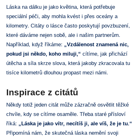
Láska na dálku je jako květina, která potřebuje
speciální péči, aby mohla kvést i přes oceány a
kilometry. Citáty o lásce často poskytují povzbuzení,
které dáváme nejen sobě, ale i našim partnerům.
Například, když říkáme:
„Vzdálenost znamená nic,
pokud jsi někdo, koho miluji,“
cítíme, jak přichází
útěcha a síla skrze slova, která jakoby zkracovala tu
tisíce kilometrů dlouhou propast mezi námi.
Inspirace z citátů
Někdy totiž jeden citát může zázračně osvětlit těžké
chvíle, kdy se cítíme osaměle. Třeba staré přísloví
říká:
„Láska je jako vítr, necítíš ji, ale víš, že je tu.“
Připomíná nám, že skutečná láska nemění svoji