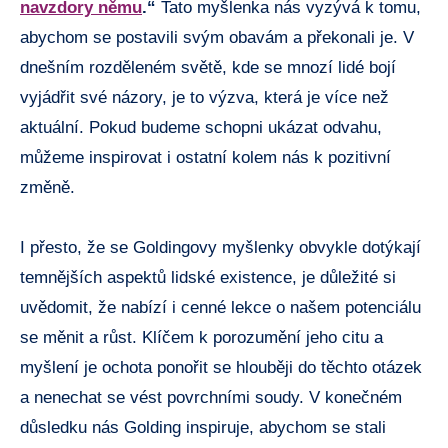
navzdory němu
.“
Tato myšlenka nás vyzývá k tomu,
abychom se postavili svým obavám a překonali je. V
dnešním rozděleném světě, kde se mnozí lidé bojí
vyjádřit své názory, je to výzva, která je více než
aktuální. Pokud budeme schopni ukázat odvahu,
můžeme inspirovat i ostatní kolem nás k pozitivní
změně.
I přesto, že se Goldingovy myšlenky obvykle dotýkají
temnějších aspektů lidské existence, je důležité si
uvědomit, že nabízí i cenné lekce o našem potenciálu
se měnit a růst. Klíčem k porozumění jeho citu a
myšlení je ochota ponořit se hlouběji do těchto otázek
a nenechat se vést povrchními soudy. V konečném
důsledku nás Golding inspiruje, abychom se stali