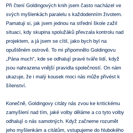
Při čtení Goldingových knih jsem často nacházel ve
svých myšlenkách paralelu s každodenním životem.
Pamatuji si, jak jsem jednou na střední škole zažil
situaci, kdy skupina spolužáků převzala kontrolu nad
projektem, a já jsem se cítil, jako bych byl na
opuštěném ostrově. To mi připomnělo Goldingovu
„Pána much“, kde se odhalují pravé tváře lidí, když
jsou nahrazena vnější pravidla společností. On nám
ukazuje, že i malý kousek moci nás může přivést k
šílenství.
Konečně, Goldingovy citáty nás zvou ke kritickému
zamyšlení nad tím, jaké volby děláme a co tyto volby
odhalují o nás samotných. Když začneme rozumět
jeho myšlenkám a citátům, vstupujeme do hlubokého