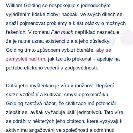
William Golding se nespokojuje s jednoduchým
vyjádřením lidské zloby; naopak, ve svých dílech se
snaží pojmenovat problémy a klást otázky o možných
řešeních. V románu
Pán much
například naznačuje,
že je nutné uznat existenci zla a jeho důsledky.
Golding tímto způsobem vybízí čtenáře,
aby se
zamysleli nad tím
, jak lze zlo překonat – apeluje na
potřebu etického vedení a zodpovědnosti.
Další jeho myšlenkou je víra v možnost zlepšení
skrze vzdělání a kultivaci smyslu pro morálku.
Golding zastává názor, že civilizace má potenciál
zlepšit se, avšak vyžaduje úsilí jednotlivců. Tato víra
se odráží v některých jeho citátech, které vyzývají k
aktivnímu angažování ve společnosti a odmítnutí