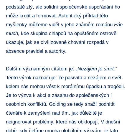
podstatě zlý, ale solidní společenské uspořádání ho
může krotit a formovat. Autentický příklad této
myšlenky můžeme vidět v jeho známém románu
Pán
much
, kde skupina chlapců na opuštěném ostrově
ukazuje, jak se civilizované chování rozpadá v
absence pravidel a autority.
Dalším významným citátem je:
„Nezájem je smrt.“
Tento výrok naznačuje, že pasivita a nezájem o svět
kolem nás mohou vést k morálnímu úpadku a tragédii.
Je to výzva k akci a zásahu do společenských i
osobních konfliktů. Golding se tedy snaží podnítit
čtenáře k zamyšlení nad tím, jak důležité je
neignorovat problémy, které nás obklopují. V dnešní
době, kdy čelíme mnoha globálním výzvám, je tato