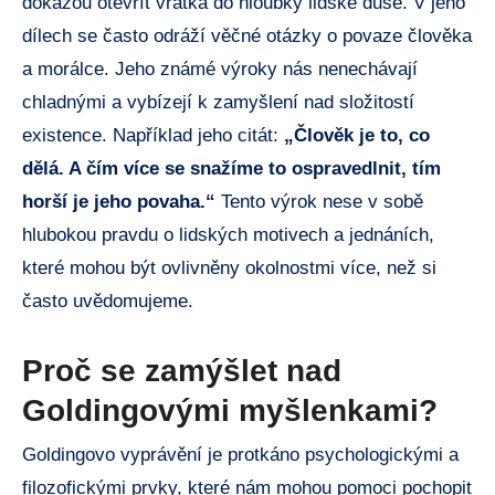
dokážou otevřít vrátka do hloubky lidské duše. V jeho
dílech se často odráží věčné otázky o povaze člověka
a morálce. Jeho známé výroky nás nenechávají
chladnými a vybízejí k zamyšlení nad složitostí
existence. Například jeho citát:
„Člověk je to, co
dělá. A čím více se snažíme to ospravedlnit, tím
horší je jeho povaha.“
Tento výrok nese v sobě
hlubokou pravdu o lidských motivech a jednáních,
které mohou být ovlivněny okolnostmi více, než si
často uvědomujeme.
Proč se zamýšlet nad
Goldingovými myšlenkami?
Goldingovo vyprávění je protkáno psychologickými a
filozofickými prvky, které nám mohou pomoci pochopit