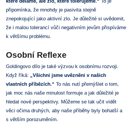
které děláme, ale zlo, které tolerujeme.“
To je
připomínka, že mnohdy je pasivita stejně
znepokojující jako aktivní zlo. Je důležité si uvědomit,
že i malou tolerancí vůči negativním jevům přispíváme
k většímu problému.
Osobní Reflexe
Goldingovo dílo je také výzvou k osobnímu rozvoji.
Když říká:
„Všichni jsme uvězněni v našich
vlastních příbězích.“
To nás nutí přemýšlet o tom,
jak moc nás naše minulost formuje a jak důležité je
hledat nové perspektivy. Můžeme se tak učit vidět
věci očima druhých, aby naše příběhy byly bohatší a
s větším porozuměním.