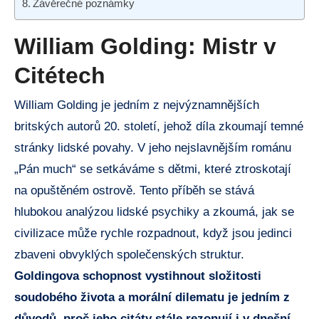
Závěrečné poznámky
William Golding: Mistr v
Citétech
William Golding je jedním z nejvýznamnějších
britských autorů 20. století, jehož díla zkoumají temné
stránky lidské povahy. V jeho nejslavnějším románu
„Pán much“ se setkáváme s dětmi, které ztroskotají
na opuštěném ostrově. Tento příběh se stává
hlubokou analýzou lidské psychiky a zkoumá, jak se
civilizace může rychle rozpadnout, když jsou jedinci
zbaveni obvyklých společenských struktur.
Goldingova schopnost vystihnout složitosti
soudobého života a morální dilematu je jedním z
důvodů, proč jeho citáty stále rezonují i v dnešní