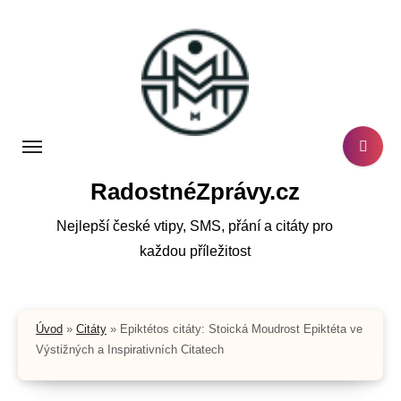
Skip
to
content
RadostnéZprávy.cz
Nejlepší české vtipy, SMS, přání a citáty pro
každou příležitost
Úvod
»
Citáty
»
Epiktétos citáty: Stoická Moudrost Epiktéta ve
Výstižných a Inspirativních Citatech