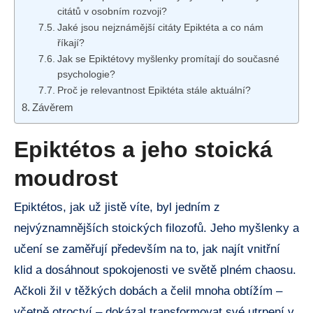
citátů v osobním rozvoji?
Jaké jsou nejznámější citáty Epiktéta a co nám
říkají?
Jak se Epiktétovy myšlenky promítají do současné
psychologie?
Proč je relevantnost Epiktéta stále aktuální?
Závěrem
Epiktétos a jeho stoická
moudrost
Epiktétos, jak už jistě víte, byl jedním z
nejvýznamnějších stoických filozofů. Jeho myšlenky a
učení se zaměřují především na to, jak najít vnitřní
klid a dosáhnout spokojenosti ve světě plném chaosu.
Ačkoli žil v těžkých dobách a čelil mnoha obtížím –
včetně otroctví – dokázal transformovat své utrpení v