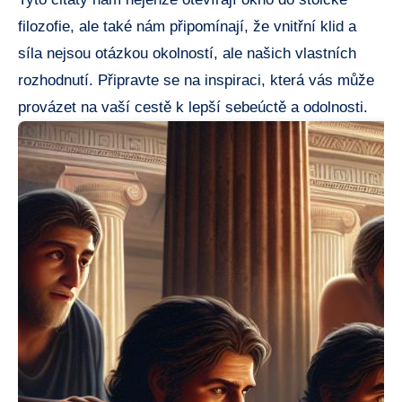
filozofie, ale také nám připomínají, že vnitřní klid a
síla nejsou otázkou okolností, ale našich vlastních
rozhodnutí. Připravte se na inspiraci, která vás může
provázet na vaší cestě k lepší sebeúctě a odolnosti.