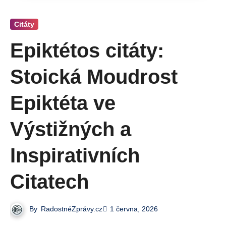
Citáty
Epiktétos citáty:
Stoická Moudrost
Epiktéta ve
Výstižných a
Inspirativních
Citatech
By
RadostnéZprávy.cz
1 června, 2026