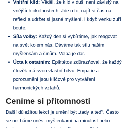
Vnitřní klid:
Věděl, že klid v duši není závislý na
vnějších okolnostech. Jde o to, najít si čas na
reflexi a udržet si jasné myšlení, i když venku zuří
bouře.
Síla volby:
Každý den si vybíráme, jak reagovat
na svět kolem nás. Dáváme tak sílu našim
myšlenkám a činům. Volba je dar.
Úcta k ostatním:
Epiktétos zdůrazňoval, že každý
člověk má svou vlastní bitvu. Empatie a
porozumění jsou klíčové pro vytváření
harmonických vztahů.
Ceníme si přítomnosti
Další důležitou lekcí je umění být „tady a teď“. Často
se necháme unést myšlenkami na minulost nebo