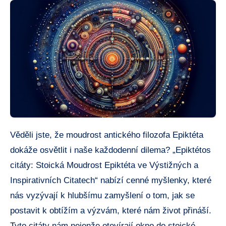
Věděli jste, že moudrost antického filozofa Epiktéta
dokáže osvětlit i naše každodenní dilema? „Epiktétos
citáty: Stoická Moudrost Epiktéta ve Výstižných a
Inspirativních Citatech“ nabízí cenné myšlenky, které
nás vyzývají k hlubšímu zamyšlení o tom, jak se
postavit k obtížím a výzvám, které nám život přináší.
Tyto citáty nám nejenže otevírají okno do stoické