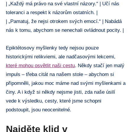
| „Každý má právo na své vlastní názory.“ | Učí nás
toleranci a respekt k názorům ostatních. |
| „Pamatuj, že nejsi otrokem svých emocí.“ | Nabádá
nás k tomu, abychom se nenechali ovládnout pocity. |
Epiktétosovy myšlenky tedy nejsou pouze
historickými relikviemi, ale nadčasovými lekcemi,
které mohou osvětlit naši cestu
. Někdy stačí jen malý
impuls – třeba citát na našem stole – abychom si
připomněli, jakou moc máme nad svými myšlenkami a
činy. A i když si někdy nejsme jisti, zda naše úsilí
vede k výsledku, cesty, které jsme schopni
podstoupit, jsou neocenitelné.
Najděte klid v