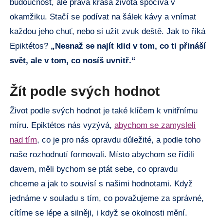
budoucnost, ale pravá krása života spočívá v
okamžiku. Stačí se podívat na šálek kávy a vnímat
každou jeho chuť, nebo si užít zvuk deště. Jak to říká
Epiktétos?
„Nesnaž se najít klid v tom, co ti přináší
svět, ale v tom, co nosíš uvnitř.“
Žít podle svých hodnot
Život podle svých hodnot je také klíčem k vnitřnímu
míru. Epiktétos nás vyzývá,
abychom se zamysleli
nad tím
, co je pro nás opravdu důležité, a podle toho
naše rozhodnutí formovali. Místo abychom se řídili
davem, měli bychom se ptát sebe, co opravdu
chceme a jak to souvisí s našimi hodnotami. Když
jednáme v souladu s tím, co považujeme za správné,
cítíme se lépe a silněji, i když se okolnosti mění.