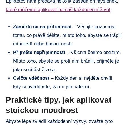
Epiktétos nám předává několik zásadních myšlenek,
které můžeme aplikovat na náš každodenní život
:
Zaměřte se na přítomnost
– Věnujte pozornost
tomu, co právě děláte, místo toho, abyste se trápili
minulostí nebo budoucností.
Přijměte nepříjemnosti
– Všichni čelíme obtížím.
Místo toho, abyste se proti nim bránili, přijměte je
jako součást života.
Cvičte vděčnost
– Každý den si najděte chvíli,
kdy si uvědomíte, za co jste vděční.
Praktické tipy, jak aplikovat
stoickou moudrost
Abyste lépe zvládli každodenní výzvy, zvažte tyto