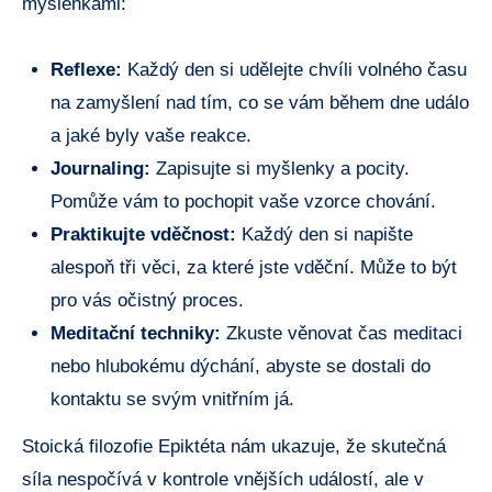
myšlenkami:
Reflexe:
Každý den si udělejte chvíli volného času
na zamyšlení nad tím, co se vám během dne událo
a jaké byly vaše reakce.
Journaling:
Zapisujte si myšlenky a pocity.
Pomůže vám to pochopit vaše vzorce chování.
Praktikujte vděčnost:
Každý den si napište
alespoň tři věci, za které jste vděční. Může to být
pro vás očistný proces.
Meditační techniky:
Zkuste věnovat čas meditaci
nebo hlubokému dýchání, abyste se dostali do
kontaktu se svým vnitřním já.
Stoická filozofie Epiktéta nám ukazuje, že skutečná
síla nespočívá v kontrole vnějších událostí, ale v