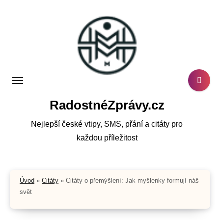
Skip
to
content
RadostnéZprávy.cz
Nejlepší české vtipy, SMS, přání a citáty pro
každou příležitost
Úvod
»
Citáty
»
Citáty o přemýšlení: Jak myšlenky formují náš
svět