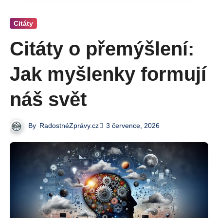
Citáty
Citáty o přemýšlení:
Jak myšlenky formují
náš svět
By
RadostnéZprávy.cz
3 července, 2026