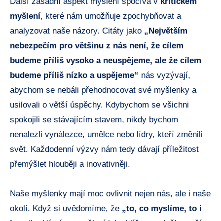
Další zásadní aspekt myšlení spočívá v
kritickém
myšlení
, které nám umožňuje zpochybňovat a
analyzovat naše názory. Citáty jako
„Největším
nebezpečím pro většinu z nás není, že cílem
budeme příliš vysoko a neuspějeme, ale že cílem
budeme příliš nízko a uspějeme“
nás vyzývají,
abychom se nebáli přehodnocovat své myšlenky a
usilovali o větší úspěchy. Kdybychom se všichni
spokojili se stávajícím stavem, nikdy bychom
nenalezli vynálezce, umělce nebo lídry, kteří změnili
svět. Každodenní výzvy nám tedy dávají příležitost
přemýšlet hlouběji a inovativněji.
Naše myšlenky mají moc ovlivnit nejen nás, ale i naše
okolí. Když si uvědomíme, že
„to, co myslíme, to i