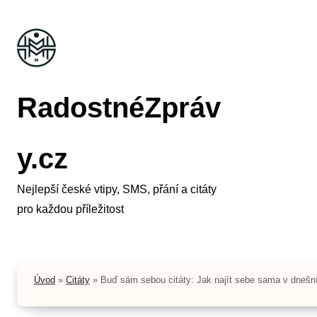
Skip
to
content
RadostnéZpráv
y.cz
Nejlepší české vtipy, SMS, přání a citáty
pro každou příležitost
Úvod
»
Citáty
»
Buď sám sebou citáty: Jak najít sebe sama v dnešn