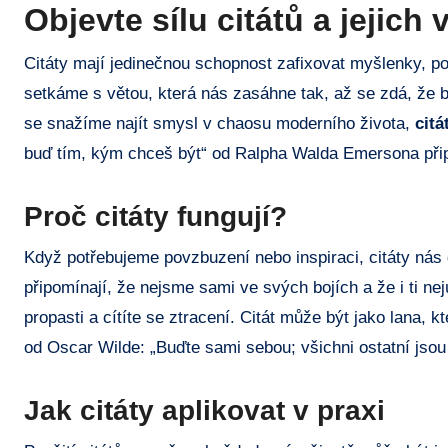
Objevte sílu citátů a jejich
Citáty mají jedinečnou schopnost zafixovat myšlenky, po
setkáme s větou, která nás zasáhne tak, až se zdá, že 
se snažíme najít smysl v chaosu moderního života,
cit
buď tím, kým chceš být“ od Ralpha Walda Emersona připom
Proč citáty fungují?
Když potřebujeme povzbuzení nebo inspiraci, citáty ná
připomínají, že nejsme sami ve svých bojích a že i ti nej
propasti a cítíte se ztracení. Citát může být jako lana,
od Oscar Wilde: „Buďte sami sebou; všichni ostatní jsou
Jak citáty aplikovat v praxi