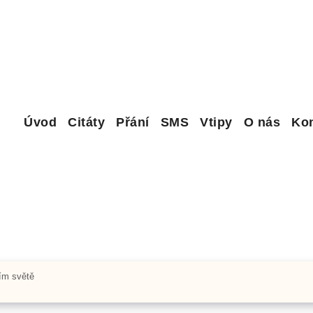
Úvod
Citáty
Přání
SMS
Vtipy
O nás
Kon
ím světě