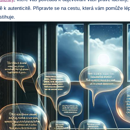
ě k autenticitě. Připravte se na cestu, která vám pomůže lé
tihuje.