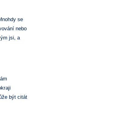
 Mnohdy se
evování nebo
ým jsi, a
nám
kraji
že být citát