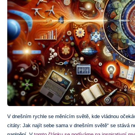
V dnešním rychle se měnícím světě, kde vládnou očekávání a normy, je často náročné zůstat věrný sám sobě. „Buď sám sebou
citáty: Jak najít sebe sama v dnešním světě“ se stává ne
naplnění. V
tomto článku se podíváme na inspirativní m