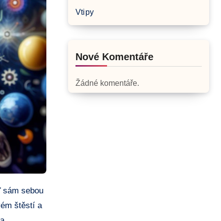
Vtipy
Nové Komentáře
Žádné komentáře.
vém štěstí a
 a