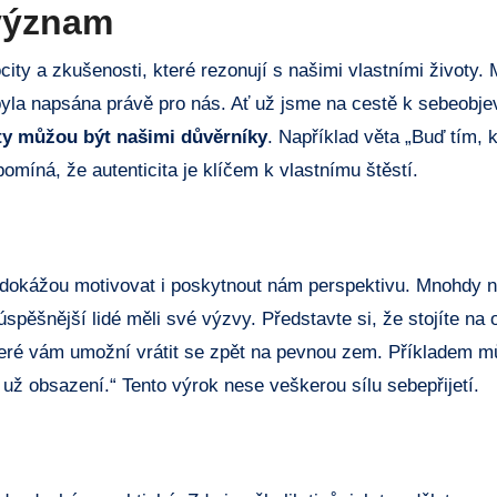
 význam
city a zkušenosti, které rezonují s našimi vlastními životy.
byla napsána právě pro nás. Ať už jsme na cestě k sebeobj
áty můžou být našimi důvěrníky
. Například věta „Buď tím, k
íná, že autenticita je klíčem k vlastnímu štěstí.
s dokážou motivovat i poskytnout nám perspektivu. Mnohdy 
úspěšnější lidé měli své výzvy. Představte si, že stojíte na o
 které vám umožní vrátit se zpět na pevnou zem. Příkladem mů
 už obsazení.“ Tento výrok nese veškerou sílu sebepřijetí.