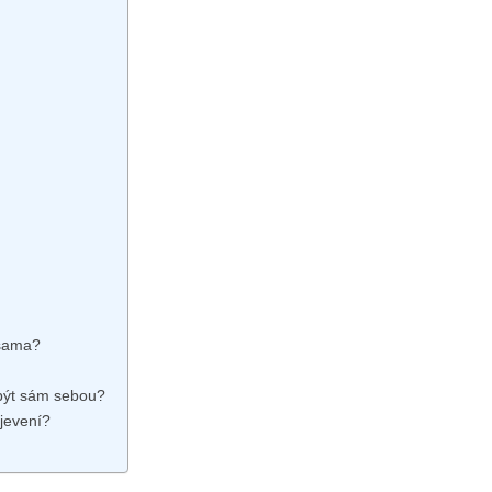
 sama?
t být sám sebou?
bjevení?