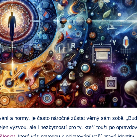
jen výzvou, ale i nezbytností pro ty, kteří touží po opravdo
yšlenky
, které vás povedou k objevování vaší pravé identity,